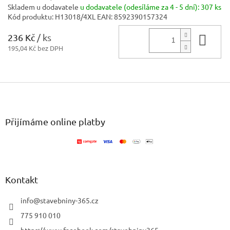
Skladem u dodavatele
u dodavatele (odesíláme za 4 - 5 dní):
307 ks
Kód produktu:
H13018/4XL
EAN:
8592390157324
236 Kč
/ ks
Do 
195,04 Kč bez DPH
Z
á
p
a
Přijímáme online platby
t
í
Kontakt
info
@
stavebniny-365.cz
775 910 010