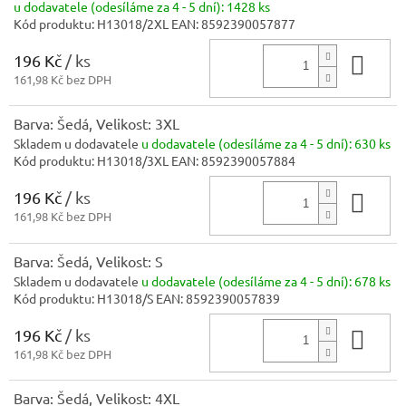
u dodavatele (odesíláme za 4 - 5 dní):
1428 ks
Kód produktu:
H13018/2XL
EAN:
8592390057877
196 Kč
/ ks
Do 
161,98 Kč bez DPH
Barva: Šedá, Velikost: 3XL
Skladem u dodavatele
u dodavatele (odesíláme za 4 - 5 dní):
630 ks
Kód produktu:
H13018/3XL
EAN:
8592390057884
196 Kč
/ ks
Do 
161,98 Kč bez DPH
Barva: Šedá, Velikost: S
Skladem u dodavatele
u dodavatele (odesíláme za 4 - 5 dní):
678 ks
Kód produktu:
H13018/S
EAN:
8592390057839
196 Kč
/ ks
Do 
161,98 Kč bez DPH
Barva: Šedá, Velikost: 4XL