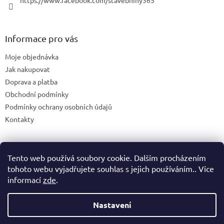
https://www.facebook.com/stavebniny365
Informace pro vás
Moje objednávka
Jak nakupovat
Doprava a platba
Obchodní podmínky
Podmínky ochrany osobních údajů
Kontakty
Tento web používá soubory cookie. Dalším procházením
Blog
tohoto webu vyjadřujete souhlas s jejich používáním.. Více
informací
zde
.
Nastavení
Vytvořil Shoptet