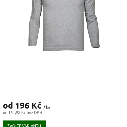
od
196 Kč
/ ks
od
161,98 Kč
bez DPH
Měrná
cena:
ZVOLTE VARIANTU