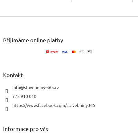
Z
á
p
a
Přijímáme online platby
t
í
Kontakt
info
@
stavebniny-365.cz
775 910 010
https://www.facebook.com/stavebniny365
Informace pro vás