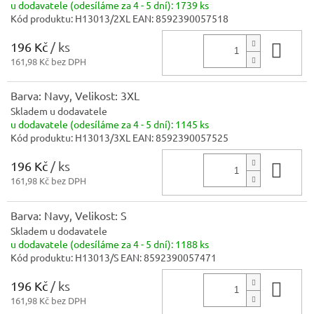
u dodavatele (odesíláme za 4 - 5 dní):
1739 ks
Kód produktu:
H13013/2XL
EAN:
8592390057518
196 Kč
/ ks
Do 
161,98 Kč bez DPH
Barva: Navy, Velikost: 3XL
Skladem u dodavatele
u dodavatele (odesíláme za 4 - 5 dní):
1145 ks
Kód produktu:
H13013/3XL
EAN:
8592390057525
196 Kč
/ ks
Do 
161,98 Kč bez DPH
Barva: Navy, Velikost: S
Skladem u dodavatele
u dodavatele (odesíláme za 4 - 5 dní):
1188 ks
Kód produktu:
H13013/S
EAN:
8592390057471
196 Kč
/ ks
Do 
161,98 Kč bez DPH