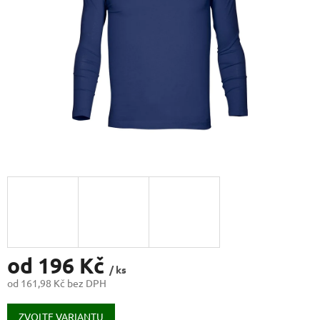
od
196 Kč
/ ks
od
161,98 Kč
bez DPH
Měrná
cena:
ZVOLTE VARIANTU