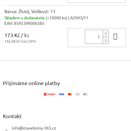
Barva: Žlutá, Velikost: 11
Skladem u dodavatele
(
>10000 ks
)
| A2043/11
EAN:
8592390000385
173 Kč
/ ks
Do 
142,98 Kč bez DPH
Z
á
p
a
Přijímáme online platby
t
í
Kontakt
info
@
stavebniny-365.cz