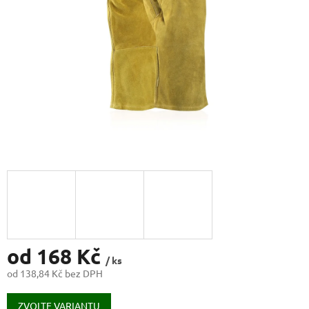
od
168 Kč
/ ks
od
138,84 Kč
bez DPH
Měrná
cena:
ZVOLTE VARIANTU