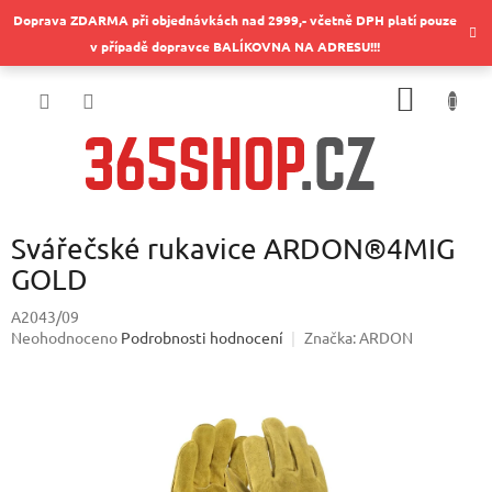
Přejít
Doprava ZDARMA při objednávkách nad 2999,- včetně DPH platí pouze
na
v případě dopravce BALÍKOVNA NA ADRESU!!!
obsah
NÁKUP
KOŠÍK
Svářečské rukavice ARDON®4MIG
GOLD
A2043/09
Průměrné
Neohodnoceno
Podrobnosti hodnocení
Značka:
ARDON
hodnocení
produktu
je
0,0
z
5
hvězdiček.