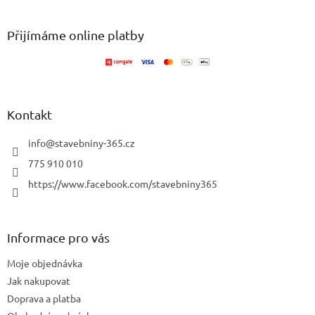
á
p
a
Přijímáme online platby
t
í
Kontakt
info
@
stavebniny-365.cz
775 910 010
https://www.facebook.com/stavebniny365
Informace pro vás
Moje objednávka
Jak nakupovat
Doprava a platba