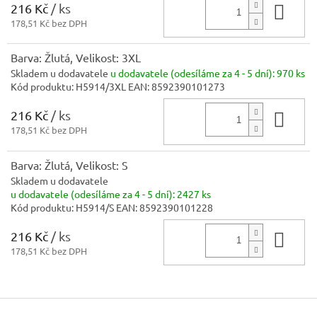
216 Kč
/ ks
Do 
178,51 Kč bez DPH
Barva: Žlutá, Velikost: 3XL
Skladem u dodavatele
u dodavatele (odesíláme za 4 - 5 dní):
970 ks
Kód produktu:
H5914/3XL
EAN:
8592390101273
216 Kč
/ ks
Do 
178,51 Kč bez DPH
Barva: Žlutá, Velikost: S
Skladem u dodavatele
u dodavatele (odesíláme za 4 - 5 dní):
2427 ks
Kód produktu:
H5914/S
EAN:
8592390101228
216 Kč
/ ks
Do 
178,51 Kč bez DPH
Z