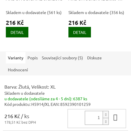
oranžová
Skladem u dodavatele
(
561 ks
)
Skladem u dodavatele
(
356 ks
)
216 Kč
216 Kč
DETAIL
DETAIL
Varianty
Popis
Související soubory (5)
Diskuze
Hodnocení
Barva: Žlutá, Velikost: XL
Skladem u dodavatele
u dodavatele (odesíláme za 4 - 5 dní):
6387 ks
Kód produktu:
H5914/XL
EAN:
8592390101259
216 Kč
/ ks
Do 
178,51 Kč bez DPH