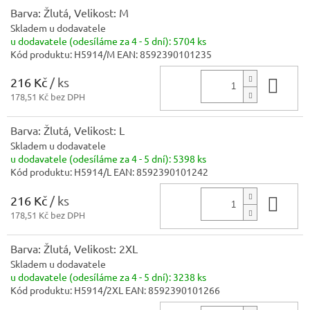
Barva: Žlutá, Velikost: M
Skladem u dodavatele
u dodavatele (odesíláme za 4 - 5 dní):
5704 ks
Kód produktu:
H5914/M
EAN:
8592390101235
216 Kč
/ ks
Do 
178,51 Kč bez DPH
Barva: Žlutá, Velikost: L
Skladem u dodavatele
u dodavatele (odesíláme za 4 - 5 dní):
5398 ks
Kód produktu:
H5914/L
EAN:
8592390101242
216 Kč
/ ks
Do 
178,51 Kč bez DPH
Barva: Žlutá, Velikost: 2XL
Skladem u dodavatele
u dodavatele (odesíláme za 4 - 5 dní):
3238 ks
Kód produktu:
H5914/2XL
EAN:
8592390101266