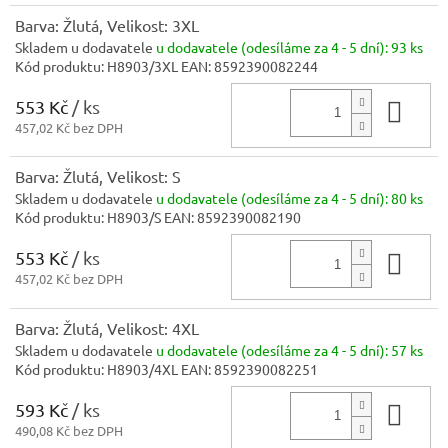
Barva: Žlutá, Velikost: 3XL
Skladem u dodavatele
u dodavatele (odesíláme za 4 - 5 dní):
93 ks
Kód produktu:
H8903/3XL
EAN:
8592390082244
553 Kč
/ ks
Do 
457,02 Kč bez DPH
Barva: Žlutá, Velikost: S
Skladem u dodavatele
u dodavatele (odesíláme za 4 - 5 dní):
80 ks
Kód produktu:
H8903/S
EAN:
8592390082190
553 Kč
/ ks
Do 
457,02 Kč bez DPH
Barva: Žlutá, Velikost: 4XL
Skladem u dodavatele
u dodavatele (odesíláme za 4 - 5 dní):
57 ks
Kód produktu:
H8903/4XL
EAN:
8592390082251
593 Kč
/ ks
Do 
490,08 Kč bez DPH