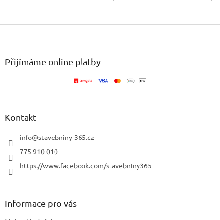
Z
á
p
a
Přijímáme online platby
t
í
Kontakt
info
@
stavebniny-365.cz
775 910 010
https://www.facebook.com/stavebniny365
Informace pro vás