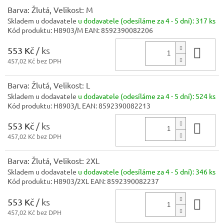
Barva: Žlutá, Velikost: M
Skladem u dodavatele
u dodavatele (odesíláme za 4 - 5 dní):
317 ks
Kód produktu:
H8903/M
EAN:
8592390082206
553 Kč
/ ks
Do 
457,02 Kč bez DPH
Barva: Žlutá, Velikost: L
Skladem u dodavatele
u dodavatele (odesíláme za 4 - 5 dní):
524 ks
Kód produktu:
H8903/L
EAN:
8592390082213
553 Kč
/ ks
Do 
457,02 Kč bez DPH
Barva: Žlutá, Velikost: 2XL
Skladem u dodavatele
u dodavatele (odesíláme za 4 - 5 dní):
346 ks
Kód produktu:
H8903/2XL
EAN:
8592390082237
553 Kč
/ ks
Do 
457,02 Kč bez DPH