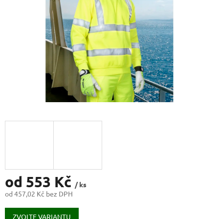
od
553 Kč
/ ks
od
457,02 Kč
bez DPH
Měrná
cena:
ZVOLTE VARIANTU