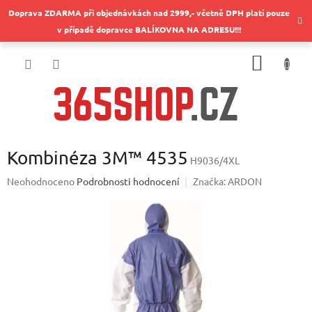
Přejít
Doprava ZDARMA při objednávkách nad 2999,- včetně DPH platí pouze
na
v případě dopravce BALÍKOVNA NA ADRESU!!!
obsah
NÁKUP
KOŠÍK
Kombinéza 3M™ 4535
H9036/4XL
Průměrné
Neohodnoceno
Podrobnosti hodnocení
Značka:
ARDON
hodnocení
produktu
je
0,0
z
5
hvězdiček.