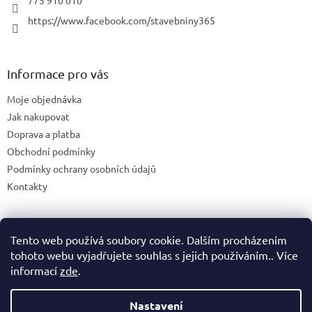
https://www.facebook.com/stavebniny365
Informace pro vás
Moje objednávka
Jak nakupovat
Doprava a platba
Obchodní podmínky
Podmínky ochrany osobních údajů
Kontakty
Tento web používá soubory cookie. Dalším procházením
Blog
tohoto webu vyjadřujete souhlas s jejich používáním.. Více
informací
zde
.
Nastavení
Vytvořil Shoptet