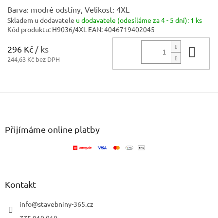
Barva: modré odstíny, Velikost: 4XL
Skladem u dodavatele
u dodavatele (odesíláme za 4 - 5 dní):
1 ks
Kód produktu:
H9036/4XL
EAN:
4046719402045
296 Kč
/ ks
Do 
244,63 Kč bez DPH
Z
á
p
a
Přijímáme online platby
t
í
Kontakt
info
@
stavebniny-365.cz
775 910 010