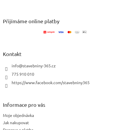
v
Z
a
á
c
á
n
í
p
í
p
a
Přijímáme online platby
r
t
v
í
k
y
v
ý
Kontakt
p
i
info
@
stavebniny-365.cz
s
u
775 910 010
https://www.facebook.com/stavebniny365
Informace pro vás
Moje objednávka
Jak nakupovat
Doprava a platba