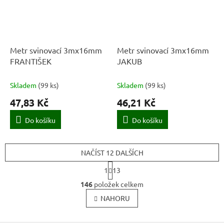
Metr svinovací 3mx16mm
Metr svinovací 3mx16mm
FRANTIŠEK
JAKUB
Skladem
(
99 ks
)
Skladem
(
99 ks
)
47,83 Kč
46,21 Kč
Do košíku
Do košíku
NAČÍST 12 DALŠÍCH
S
1
13
t
O
r
146
položek celkem
v
á
l
NAHORU
n
k
á
o
d