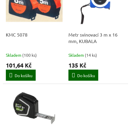
k
i
t
s
ů
p
r
o
d
KMC 5078
Metr svinovací 3 m x 16
u
mm, KUBALA
k
t
Skladem
(
100 ks
)
Skladem
(
14 ks
)
ů
101,64 Kč
135 Kč
Do košíku
Do košíku