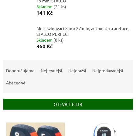
19 mm, STALCO
Skladem
(
74 ks
)
141 Kč
Metr svinovací 8 m x 27 mm, automaticá aretace,
STALCO PERFECT
Skladem
(
8 ks
)
360 Kč
Ř
a
Doporučujeme
Nejlevnější
Nejdražší
Nejprodávanější
z
e
Abecedně
n
í
p
OTEVŘÍT FILTR
r
o
V
d
ý
u
p