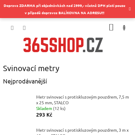
Přejít
Doprava ZDARMA při objednávkách nad 2999,- včetně DPH platí pouze
na
v případě dopravce BALÍKOVNA NA ADRESU!!!
obsah
NÁKUP
KOŠÍK
Svinovací metry
Nejprodávanější
Metr svinovací s protiskluzovým pouzdrem, 7,5 m
x 25 mm, STALCO
Skladem
(
12 ks
)
293 Kč
Metr svinovací s protiskluzovým pouzdrem, 3 m x