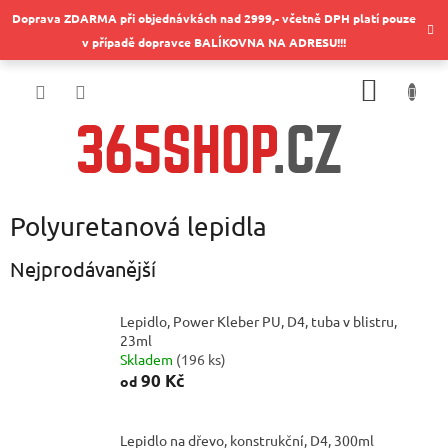
Přejít
Doprava ZDARMA při objednávkách nad 2999,- včetně DPH platí pouze
na
v případě dopravce BALÍKOVNA NA ADRESU!!!
obsah
NÁKUP
KOŠÍK
Polyuretanová lepidla
Nejprodávanější
Lepidlo, Power Kleber PU, D4, tuba v blistru,
23ml
Skladem
(
196 ks
)
90 Kč
od
Lepidlo na dřevo, konstrukční, D4, 300ml