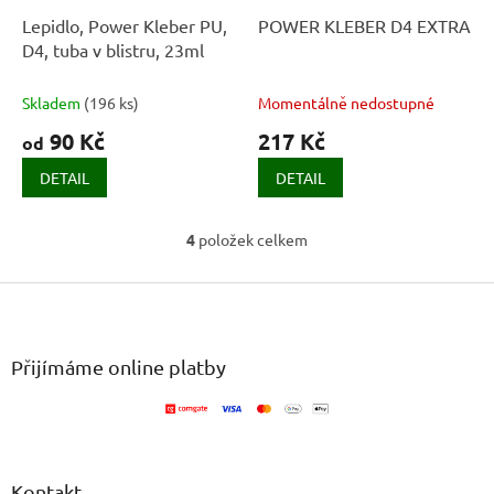
Lepidlo, Power Kleber PU,
POWER KLEBER D4 EXTRA
D4, tuba v blistru, 23ml
Skladem
(
196 ks
)
Momentálně nedostupné
90 Kč
217 Kč
od
DETAIL
DETAIL
4
položek celkem
O
v
Z
l
á
á
d
p
a
a
Přijímáme online platby
c
t
í
í
p
r
v
k
Kontakt