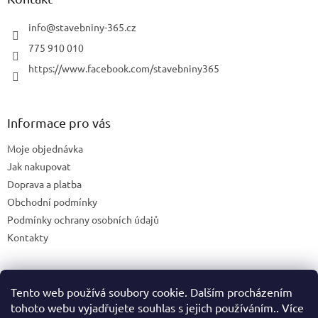
y
v
info
@
stavebniny-365.cz
ý
p
775 910 010
i
https://www.facebook.com/stavebniny365
s
u
Informace pro vás
Moje objednávka
Jak nakupovat
Doprava a platba
Obchodní podmínky
Podmínky ochrany osobních údajů
Kontakty
Tento web používá soubory cookie. Dalším procházením
Blog
tohoto webu vyjadřujete souhlas s jejich používáním.. Více