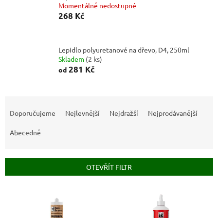
Momentálně nedostupné
268 Kč
Lepidlo polyuretanové na dřevo, D4, 250ml
Skladem
(
2 ks
)
281 Kč
od
Ř
a
Doporučujeme
Nejlevnější
Nejdražší
Nejprodávanější
z
e
Abecedně
n
í
p
OTEVŘÍT FILTR
r
o
V
d
ý
u
p