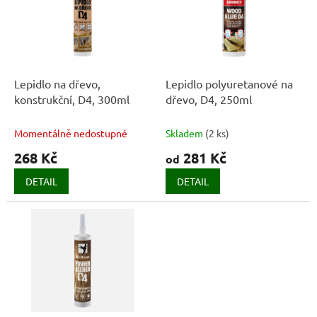
k
i
t
s
ů
p
r
o
d
Lepidlo na dřevo,
Lepidlo polyuretanové na
u
konstrukční, D4, 300ml
dřevo, D4, 250ml
k
t
Momentálně nedostupné
Skladem
(
2 ks
)
ů
268 Kč
281 Kč
od
DETAIL
DETAIL