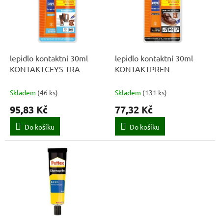
k
i
t
s
ů
p
r
o
d
lepidlo kontaktní 30ml
lepidlo kontaktní 30ml
u
KONTAKTCEYS TRA
KONTAKTPREN
k
t
Skladem
(
46 ks
)
Skladem
(
131 ks
)
ů
95,83 Kč
77,32 Kč
Do košíku
Do košíku