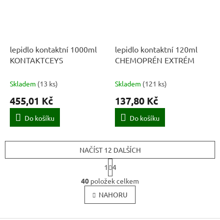
lepidlo kontaktní 1000ml
lepidlo kontaktní 120ml
KONTAKTCEYS
CHEMOPRÉN EXTRÉM
Skladem
(
13 ks
)
Skladem
(
121 ks
)
455,01 Kč
137,80 Kč
Do košíku
Do košíku
NAČÍST 12 DALŠÍCH
S
1
4
t
O
r
40
položek celkem
v
á
l
NAHORU
n
k
á
o
d