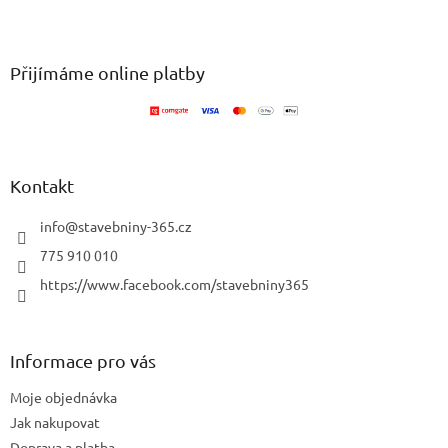
v
Z
a
á
c
á
n
í
p
í
p
a
Přijímáme online platby
r
t
v
í
k
y
v
ý
Kontakt
p
i
info
@
stavebniny-365.cz
s
u
775 910 010
https://www.facebook.com/stavebniny365
Informace pro vás
Moje objednávka
Jak nakupovat
Doprava a platba