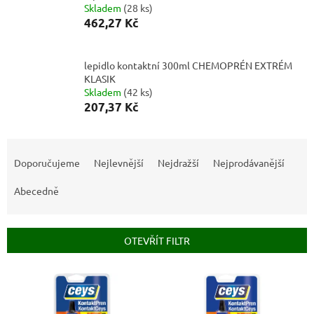
Skladem
(
28 ks
)
462,27 Kč
lepidlo kontaktní 300ml CHEMOPRÉN EXTRÉM
KLASIK
Skladem
(
42 ks
)
207,37 Kč
Ř
a
Doporučujeme
Nejlevnější
Nejdražší
Nejprodávanější
z
e
Abecedně
n
í
p
OTEVŘÍT FILTR
r
o
V
d
ý
u
p