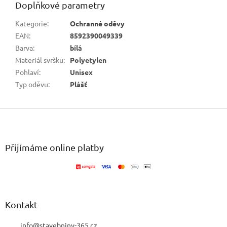
Doplňkové parametry
Kategorie
:
Ochranné oděvy
EAN
:
8592390049339
Barva
:
bílá
Materiál svršku
:
Polyetylen
Pohlaví
:
Unisex
Typ oděvu
:
Plášť
Z
á
p
a
Přijímáme online platby
t
í
Kontakt
info
@
stavebniny-365.cz