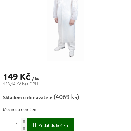
149 Kč
/ ks
123,14 Kč bez DPH
Měrná
(
4069 ks
)
Skladem u dodavatele
cena:
Možnosti doručení
Přidat do košíku