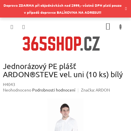
Přejít
Doprava ZDARMA při objednávkách nad 2999,- včetně DPH platí pouze
na
v případě dopravce BALÍKOVNA NA ADRESU!!!
obsah
NÁKUP
KOŠÍK
Jednorázový PE plášť
ARDON®STEVE vel. uni (10 ks) bílý
H4043
Průměrné
Neohodnoceno
Podrobnosti hodnocení
Značka:
ARDON
hodnocení
produktu
je
0,0
z
5
hvězdiček.