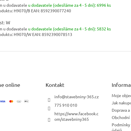
m u dodavatele
u dodavatele (odesíláme za 4 - 5 dní):
6996 ks
oduktu:
H9070/B
EAN:
8592390077240
st: W
m u dodavatele
u dodavatele (odesíláme za 4 - 5 dní):
5832 ks
oduktu:
H9070/W
EAN:
8592390078513
e online
Kontakt
Informa
Moje obje
info
@
stavebniny-365.cz
Jak nakup
775 910 010
Doprava a 
https://www.facebook.c
Obchodní
om/stavebniny365
Podmínky 
údajů