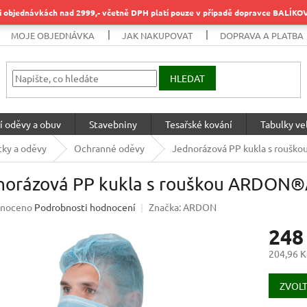
objednávkách nad 2999,- včetně DPH platí pouze v případě dopravce BALÍK
MOJE OBJEDNÁVKA
JAK NAKUPOVAT
DOPRAVA A PLATBA
HLEDAT
í oděvy a obuv
Stavebniny
Tesařské kování
Tabulky vel
ky a oděvy
Ochranné oděvy
Jednorázová PP kukla s roušk
norázová PP kukla s rouškou ARDON®A
né
noceno
Podrobnosti hodnocení
Značka:
ARDON
ení
248
u
204,96 K
Měrná
cena:
ZVOLT
ek.