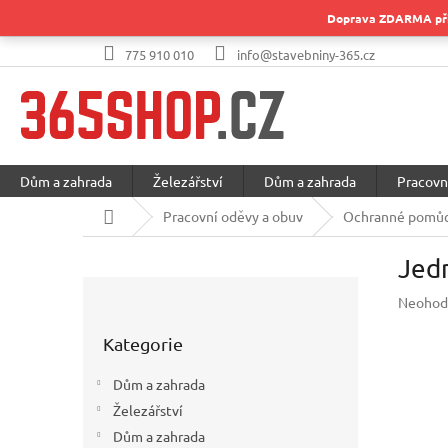
Přejít
Doprava ZDARMA při 
na
obsah
775 910 010
info@stavebniny-365.cz
Dům a zahrada
Železářství
Dům a zahrada
Pracovn
Domů
Pracovní oděvy a obuv
Ochranné pomůc
Jed
P
Průměr
Neohod
o
hodnoc
Přeskočit
s
produkt
Kategorie
kategorie
t
je
r
0,0
Dům a zahrada
a
z
Železářství
5
n
hvězdič
Dům a zahrada
n