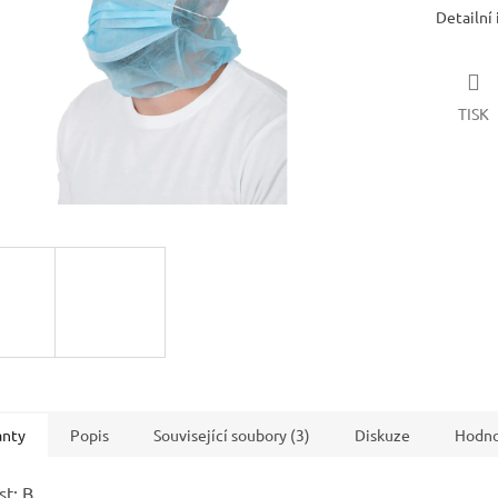
Detailní
TISK
anty
Popis
Související soubory (3)
Diskuze
Hodno
st: B