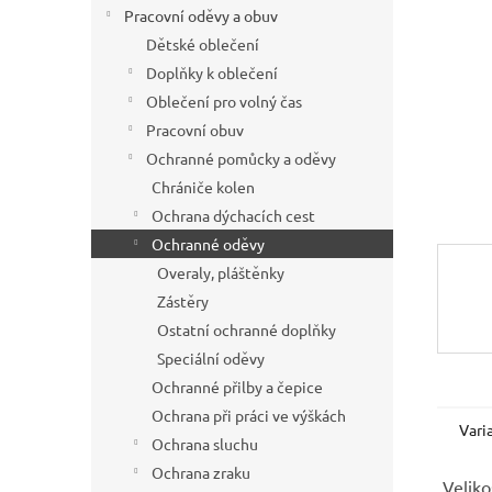
í
Pracovní oděvy a obuv
p
Dětské oblečení
a
Doplňky k oblečení
n
Oblečení pro volný čas
e
Pracovní obuv
l
Ochranné pomůcky a oděvy
Chrániče kolen
Ochrana dýchacích cest
Ochranné oděvy
Overaly, pláštěnky
Zástěry
Ostatní ochranné doplňky
Speciální oděvy
Ochranné přilby a čepice
Ochrana při práci ve výškách
Vari
Ochrana sluchu
Ochrana zraku
Veliko