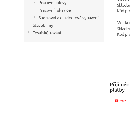
Pracovní oděvy
Sklade
Pracovní rukavice
Kód pr
Sportovní a outdoorové vybavení
Veliko
Stavebniny
Sklade
Tesařské kování
Kód pr
Z
á
p
a
t
Přijímám
í
platby