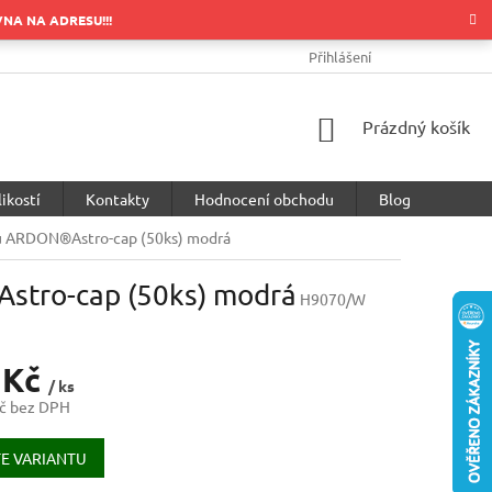
OVNA NA ADRESU!!!
OBCHODNÍ PODMÍNKY
PODMÍNKY OCHRANY OSOBNÍCH ÚDA
Přihlášení
NÁKUPNÍ
Prázdný košík
KOŠÍK
ikostí
Kontakty
Hodnocení obchodu
Blog
ou ARDON®Astro-cap (50ks) modrá
stro-cap (50ks) modrá
H9070/W
 Kč
/ ks
č bez DPH
E VARIANTU