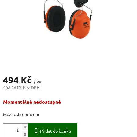
494 Kč
/ ks
408,26 Kč bez DPH
Měrná
Momentálně nedostupné
cena:
Možnosti doručení
Přidat do košíku