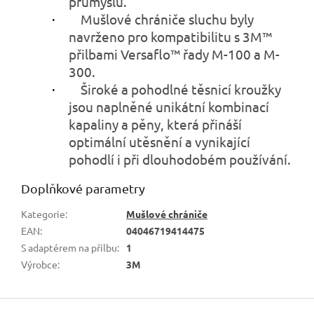
průmyslu.
·
Mušlové chrániče sluchu byly
navrženo pro kompatibilitu s 3M™
přilbami Versaflo™ řady M-100 a M-
300.
·
Široké a pohodlné těsnicí kroužky
jsou naplněné unikátní kombinací
kapaliny a pěny, která přináší
optimální utěsnění a vynikající
pohodlí i při dlouhodobém používání.
Doplňkové parametry
Kategorie
:
Mušlové chrániče
EAN
:
04046719414475
S adaptérem na přilbu
:
1
Výrobce
:
3M
Z