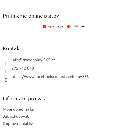
á
p
a
Přijímáme online platby
t
í
Kontakt
info
@
stavebniny-365.cz
775 910 010
https://www.facebook.com/stavebniny365
Informace pro vás
Moje objednávka
Jak nakupovat
Doprava a platba