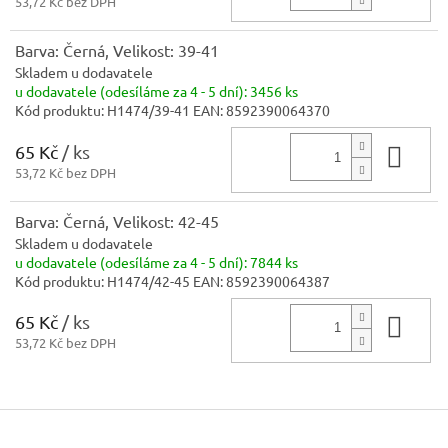
53,72 Kč bez DPH
Barva: Černá, Velikost: 39-41
Skladem u dodavatele
u dodavatele (odesíláme za 4 - 5 dní):
3456 ks
Kód produktu:
H1474/39-41
EAN:
8592390064370
65 Kč
/ ks
Do 
53,72 Kč bez DPH
Barva: Černá, Velikost: 42-45
Skladem u dodavatele
u dodavatele (odesíláme za 4 - 5 dní):
7844 ks
Kód produktu:
H1474/42-45
EAN:
8592390064387
65 Kč
/ ks
Do 
53,72 Kč bez DPH
Z
á