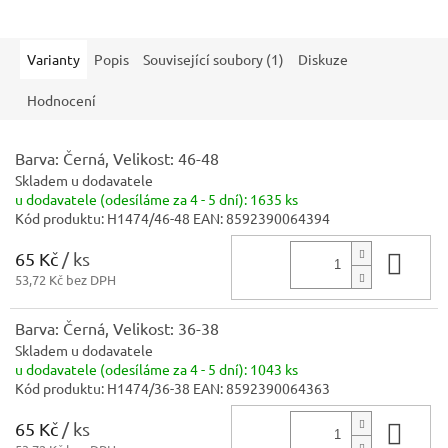
Varianty
Popis
Související soubory (1)
Diskuze
Hodnocení
Barva: Černá, Velikost: 46-48
Skladem u dodavatele
u dodavatele (odesíláme za 4 - 5 dní):
1635 ks
Kód produktu:
H1474/46-48
EAN:
8592390064394
65 Kč
/ ks
Do 
53,72 Kč bez DPH
Barva: Černá, Velikost: 36-38
Skladem u dodavatele
u dodavatele (odesíláme za 4 - 5 dní):
1043 ks
Kód produktu:
H1474/36-38
EAN:
8592390064363
65 Kč
/ ks
Do 