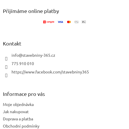
p
a
Přijímáme online platby
t
í
Kontakt
info
@
stavebniny-365.cz
775 910 010
https://www.facebook.com/stavebniny365
Informace pro vás
Moje objednávka
Jak nakupovat
Doprava a platba
Obchodní podmínky