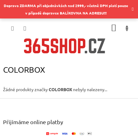
Přejít
Doprava ZDARMA při objednávkách nad 2999,- včetně DPH platí pouze
na
v případě dopravce BALÍKOVNA NA ADRESU!!!
obsah
NÁKUP
KOŠÍK
COLORBOX
Žádné produkty značky
COLORBOX
nebyly nalezeny...
Z
á
p
a
Přijímáme online platby
t
í