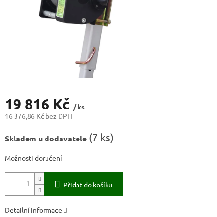
19 816 Kč
/ ks
16 376,86 Kč bez DPH
Měrná
(
7 ks
)
Skladem u dodavatele
cena:
Možnosti doručení
Přidat do košíku
Detailní informace