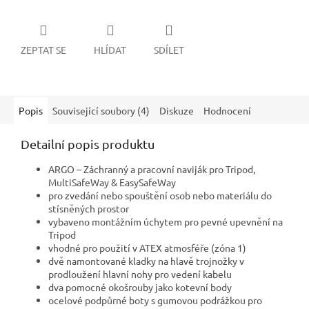
ZEPTAT SE
HLÍDAT
SDÍLET
Popis
Související soubory (4)
Diskuze
Hodnocení
Detailní popis produktu
ARGO – Záchranný a pracovní naviják pro Tripod,
MultiSafeWay & EasySafeWay
pro zvedání nebo spouštění osob nebo materiálu do
stísněných prostor
vybaveno montážním úchytem pro pevné upevnění na
Tripod
vhodné pro použití v ATEX atmosféře (zóna 1)
dvě namontované kladky na hlavě trojnožky v
prodloužení hlavní nohy pro vedení kabelu
dva pomocné okošrouby jako kotevní body
ocelové podpůrné boty s gumovou podrážkou pro