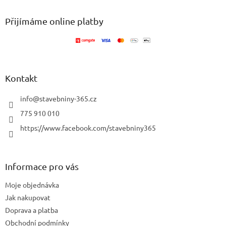
p
a
Přijímáme online platby
t
í
Kontakt
info
@
stavebniny-365.cz
775 910 010
https://www.facebook.com/stavebniny365
Informace pro vás
Moje objednávka
Jak nakupovat
Doprava a platba
Obchodní podmínky