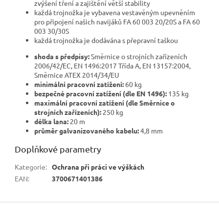
zvýšení tření a zajištění větší stability
každá trojnožka je vybavena vestavěným upevněním
pro připojení našich navijáků FA 60 003 20/20S a FA 60
003 30/30S
každá trojnožka je dodávána s přepravní taškou
shoda s předpisy:
Směrnice o strojních zařízeních
2006/42/EC, EN 1496:2017 Třída A, EN 13157:2004,
Směrnice ATEX 2014/34/EU
minimální pracovní zatížení:
60 kg
bezpečné pracovní zatížení (dle EN 1496):
135 kg
maximální pracovní zatížení (dle Směrnice o
strojních zařízeních):
250 kg
délka lana:
20 m
průměr galvanizovaného kabelu:
4,8 mm
Doplňkové parametry
Kategorie
:
Ochrana při práci ve výškách
EAN
:
3700671401386
Z
á