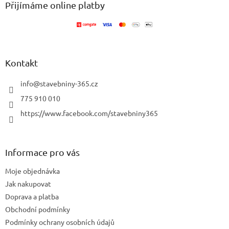
a
Přijímáme online platby
t
í
Kontakt
info
@
stavebniny-365.cz
775 910 010
https://www.facebook.com/stavebniny365
Informace pro vás
Moje objednávka
Jak nakupovat
Doprava a platba
Obchodní podmínky
Podmínky ochrany osobních údajů