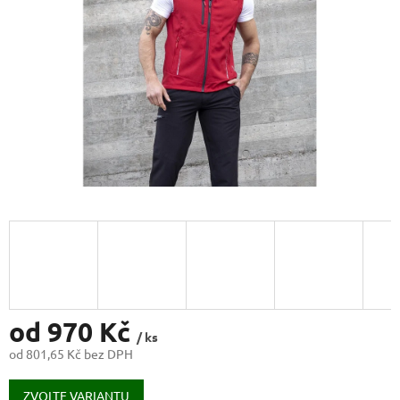
od
970 Kč
/ ks
od
801,65 Kč
bez DPH
Měrná
cena:
ZVOLTE VARIANTU