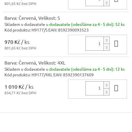
801,65 Kč bez DPH
Barva: Červená, Velikost: S
Skladem u dodavatele
u dodavatele (odesíláme za 4 - 5 dní):
52 ks
Kód produktu:
H9177/S
EAN:
8592390093523
970 Kč
/ ks
Do 
801,65 Kč bez DPH
Barva: Červená, Velikost: 4XL
Skladem u dodavatele
u dodavatele (odesíláme za 4 - 5 dní):
12 ks
Kód produktu:
H9177/4XL
EAN:
8592390137609
1 010 Kč
/ ks
Do 
834,71 Kč bez DPH
Z
á
p