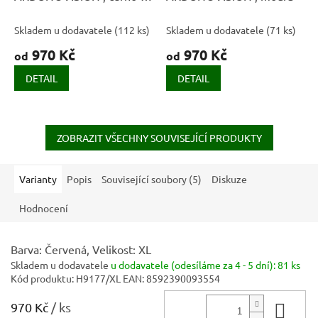
oranžová
Skladem u dodavatele
(
112 ks
)
Skladem u dodavatele
(
71 ks
)
970 Kč
970 Kč
od
od
DETAIL
DETAIL
ZOBRAZIT VŠECHNY SOUVISEJÍCÍ PRODUKTY
Varianty
Popis
Související soubory (5)
Diskuze
Hodnocení
Barva: Červená, Velikost: XL
Skladem u dodavatele
u dodavatele (odesíláme za 4 - 5 dní):
81 ks
Kód produktu:
H9177/XL
EAN:
8592390093554
970 Kč
/ ks
Do 