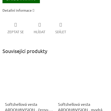
Detailní informace
ZEPTAT SE
HLÍDAT
SDÍLET
Související produkty
Softshellová vesta
Softshellová vesta
ARDON®VISION , černo-
ARDON®VISION , modrá