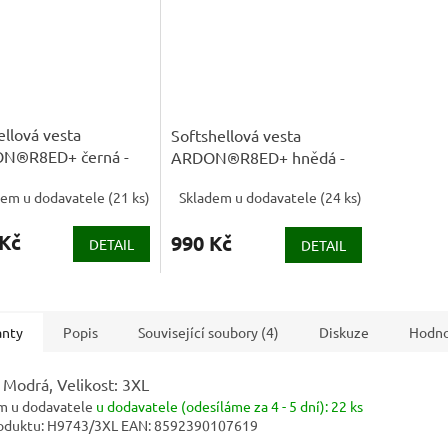
ellová vesta
Softshellová vesta
N®R8ED+ černá -
ARDON®R8ED+ hnědá -
RODEJ
DOPRODEJ
dem u dodavatele
(
21 ks
)
Skladem u dodavatele
(
24 ks
)
 Kč
990 Kč
DETAIL
DETAIL
anty
Popis
Související soubory (4)
Diskuze
Hodno
 Modrá, Velikost: 3XL
m u dodavatele
u dodavatele (odesíláme za 4 - 5 dní):
22 ks
oduktu:
H9743/3XL
EAN:
8592390107619