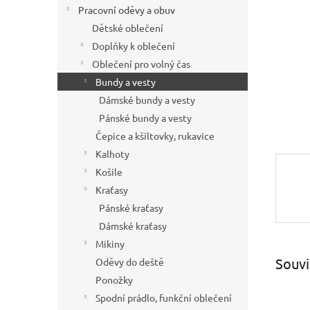
í
Pracovní oděvy a obuv
p
Dětské oblečení
a
Doplňky k oblečení
n
Oblečení pro volný čas
e
Bundy a vesty
l
Dámské bundy a vesty
Pánské bundy a vesty
Čepice a kšiltovky, rukavice
Kalhoty
Košile
Kraťasy
Pánské kraťasy
Dámské kraťasy
Mikiny
Souvi
Oděvy do deště
Ponožky
Spodní prádlo, funkční oblečení