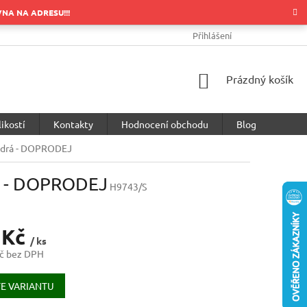
OVNA NA ADRESU!!!
OBCHODNÍ PODMÍNKY
PODMÍNKY OCHRANY OSOBNÍCH ÚDA
Přihlášení
NÁKUPNÍ
Prázdný košík
KOŠÍK
ikostí
Kontakty
Hodnocení obchodu
Blog
odrá - DOPRODEJ
á - DOPRODEJ
H9743/S
 Kč
/ ks
č bez DPH
E VARIANTU