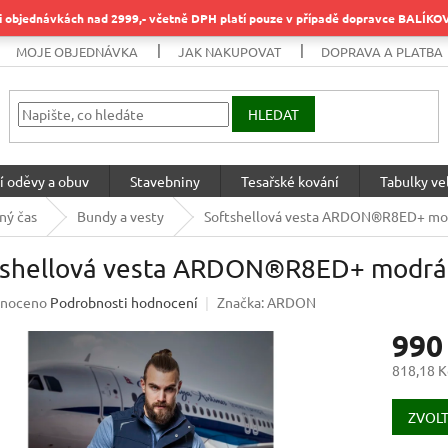
objednávkách nad 2999,- včetně DPH platí pouze v případě dopravce BALÍK
MOJE OBJEDNÁVKA
JAK NAKUPOVAT
DOPRAVA A PLATBA
HLEDAT
í oděvy a obuv
Stavebniny
Tesařské kování
Tabulky vel
ný čas
Bundy a vesty
Softshellová vesta ARDON®R8ED+ m
tshellová vesta ARDON®R8ED+ modr
né
noceno
Podrobnosti hodnocení
Značka:
ARDON
ení
990
u
818,18 K
Měrná
cena:
ZVOLT
ek.