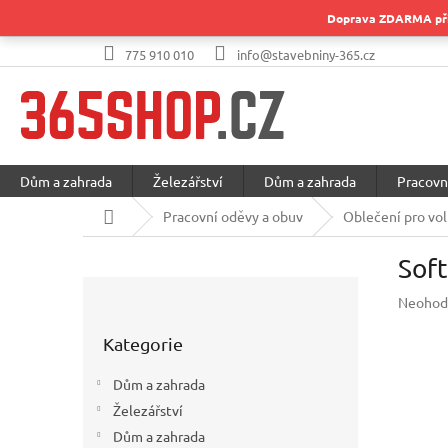
Přejít
Doprava ZDARMA při 
na
obsah
775 910 010
info@stavebniny-365.cz
Dům a zahrada
Železářství
Dům a zahrada
Pracovn
Domů
Pracovní oděvy a obuv
Oblečení pro vol
Sof
P
Průměr
Neohod
o
hodnoc
Přeskočit
s
produkt
Kategorie
kategorie
t
je
r
0,0
Dům a zahrada
a
z
Železářství
5
n
hvězdič
Dům a zahrada
n