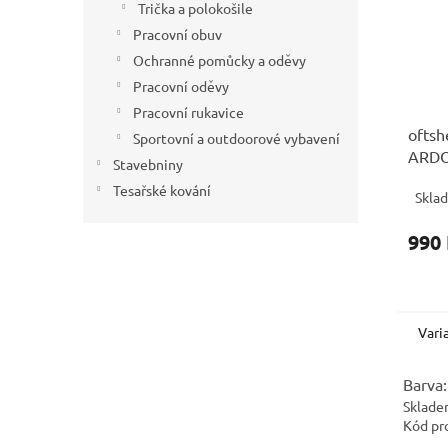
Trička a polokošile
Pracovní obuv
Ochranné pomůcky a oděvy
Pracovní oděvy
Pracovní rukavice
oftsh
Sportovní a outdoorové vybavení
ARDO
Stavebniny
DOP
Tesařské kování
Skla
990
Vari
Barva:
Sklade
Kód pr