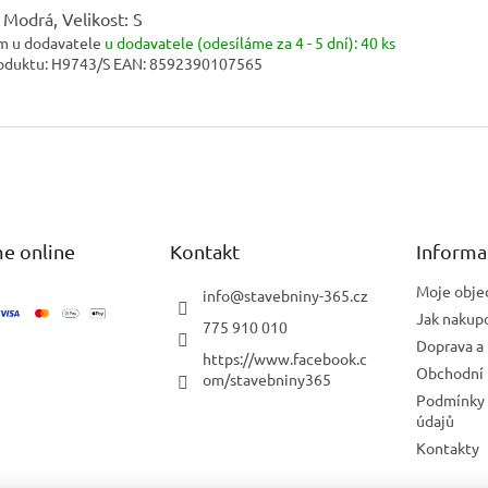
 Modrá, Velikost: S
m u dodavatele
u dodavatele (odesíláme za 4 - 5 dní):
40 ks
oduktu:
H9743/S
EAN:
8592390107565
e online
Kontakt
Informa
Moje obje
info
@
stavebniny-365.cz
Jak nakup
775 910 010
Doprava a 
https://www.facebook.c
Obchodní
om/stavebniny365
Podmínky 
údajů
Kontakty