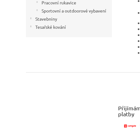
Pracovní rukavice
Sportovní a outdoorové vybavení
Stavebniny
Tesařské kování
Z
á
p
a
t
Přijímám
í
platby