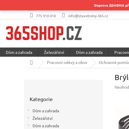
Přejít
Doprava ZDARMA při 
na
obsah
775 910 010
info@stavebniny-365.cz
Dům a zahrada
Železářství
Dům a zahrada
Pracovn
Domů
Pracovní oděvy a obuv
Ochranné pomůc
Brý
P
Průměr
Neohod
o
hodnoc
Přeskočit
s
produkt
Kategorie
kategorie
t
je
r
0,0
Dům a zahrada
a
z
Železářství
5
n
hvězdič
Dům a zahrada
n