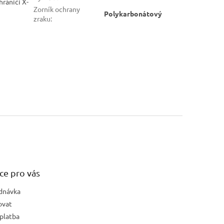
rániči X-
Zorník ochrany
Polykarbonátový
zraku
:
ce pro vás
dnávka
ovat
platba