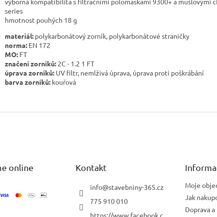
výborná kompatibilita s filtračními polomaskami 9300+ a mušlovými ch
series
hmotnost pouhých 18 g
materiál:
polykarbonátový zorník, polykarbonátové straničky
norma:
EN 172
MO:
FT
značení zorníků:
2C - 1.2 1 FT
úprava zorníků:
UV filtr, nemlživá úprava, úprava proti poškrábání
barva zorníků:
kouřová
e online
Kontakt
Informa
Moje obje
info
@
stavebniny-365.cz
Jak nakup
775 910 010
Doprava a 
https://www.facebook.c