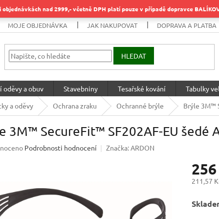
objednávkách nad 2999,- včetně DPH platí pouze v případě dopravce BALÍK
MOJE OBJEDNÁVKA
JAK NAKUPOVAT
DOPRAVA A PLATBA
HLEDAT
í oděvy a obuv
Stavebniny
Tesařské kování
Tabulky vel
ky a oděvy
Ochrana zraku
Ochranné brýle
Brýle 3M™ 
le 3M™ SecureFit™ SF202AF-EU šedé 
né
noceno
Podrobnosti hodnocení
Značka:
ARDON
ení
256
u
211,57 K
Měrná
Sklade
cena:
ek.