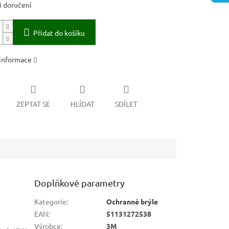
 doručení
Přidat do košíku
 informace
ZEPTAT SE
HLÍDAT
SDÍLET
Doplňkové parametry
Kategorie
:
Ochranné brýle
EAN
:
51131272538
Výrobce
:
3M