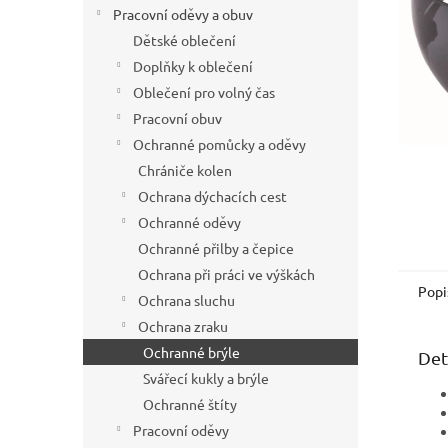
í
Pracovní oděvy a obuv
p
Dětské oblečení
a
Doplňky k oblečení
n
Oblečení pro volný čas
e
Pracovní obuv
l
Ochranné pomůcky a oděvy
Chrániče kolen
Ochrana dýchacích cest
Ochranné oděvy
Ochranné přilby a čepice
Ochrana při práci ve výškách
Popi
Ochrana sluchu
Ochrana zraku
Ochranné brýle
Det
Svářecí kukly a brýle
Ochranné štíty
Pracovní oděvy