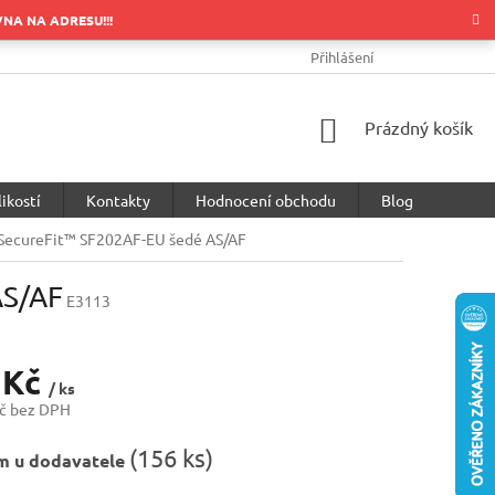
OVNA NA ADRESU!!!
OBCHODNÍ PODMÍNKY
PODMÍNKY OCHRANY OSOBNÍCH ÚDA
Přihlášení
NÁKUPNÍ
Prázdný košík
KOŠÍK
ikostí
Kontakty
Hodnocení obchodu
Blog
SecureFit™ SF202AF-EU šedé AS/AF
AS/AF
E3113
 Kč
/ ks
č bez DPH
(
156 ks
)
m u dodavatele