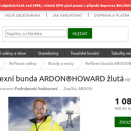
objednávkách nad 2999,- včetně DPH platí pouze v případě dopravce BALÍK
MOJE OBJEDNÁVKA
JAK NAKUPOVAT
DOPRAVA A PLATBA
HLEDAT
í oděvy a obuv
Stavebniny
Tesařské kování
Tabulky vel
Reflexní oděvy
Bundy a vesty
Reflexní bunda ARDON
lexní bunda ARDON®HOWARD žlutá
H8
né
noceno
Podrobnosti hodnocení
Značka:
ARDON
ení
1 0
u
900 Kč 
Měrná
cena:
ZVOLT
ek.