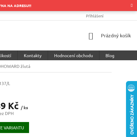
OVNA NA ADRESU!!!
OBCHODNÍ PODMÍNKY
PODMÍNKY OCHRANY OSOBNÍCH ÚDA
Přihlášení
NÁKUPNÍ
Prázdný košík
KOŠÍK
ikostí
Kontakty
Hodnocení obchodu
Blog
®HOWARD žlutá
137/L
89 Kč
/ ks
bez DPH
E VARIANTU