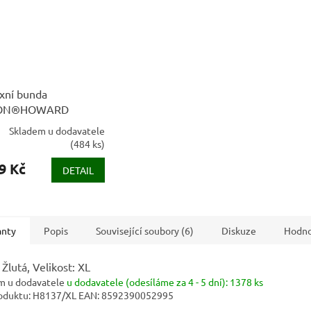
xní bunda
ON®HOWARD
žová
Skladem u dodavatele
(
484 ks
)
9 Kč
DETAIL
anty
Popis
Související soubory (6)
Diskuze
Hodno
 Žlutá, Velikost: XL
m u dodavatele
u dodavatele (odesíláme za 4 - 5 dní):
1378 ks
oduktu:
H8137/XL
EAN:
8592390052995