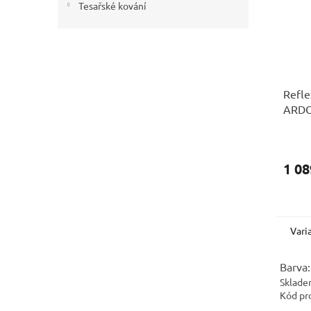
Tesařské kování
Refle
ARD
oran
1 08
Vari
Barva:
Sklade
Kód pr