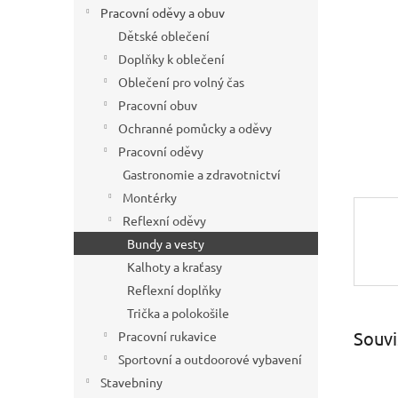
í
Pracovní oděvy a obuv
p
Dětské oblečení
a
Doplňky k oblečení
n
Oblečení pro volný čas
e
Pracovní obuv
l
Ochranné pomůcky a oděvy
Pracovní oděvy
Gastronomie a zdravotnictví
Montérky
Reflexní oděvy
Bundy a vesty
Kalhoty a kraťasy
Reflexní doplňky
Trička a polokošile
Souvi
Pracovní rukavice
Sportovní a outdoorové vybavení
Stavebniny