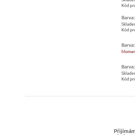
Kód pr
Barva:
Sklade
Kód pr
Barva:
Momen
Barva:
Sklade
Kód pr
Z
á
p
a
t
Přijímám
í