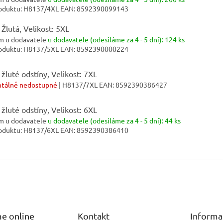
oduktu:
H8137/4XL
EAN:
8592390099143
 Žlutá, Velikost: 5XL
m u dodavatele
u dodavatele (odesíláme za 4 - 5 dní):
124 ks
oduktu:
H8137/5XL
EAN:
8592390000224
 žluté odstíny, Velikost: 7XL
tálně nedostupné
| H8137/7XL
EAN:
8592390386427
 žluté odstíny, Velikost: 6XL
m u dodavatele
u dodavatele (odesíláme za 4 - 5 dní):
44 ks
oduktu:
H8137/6XL
EAN:
8592390386410
e online
Kontakt
Informa