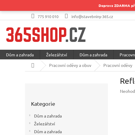
Přejít
Doprava ZDARMA při 
na
obsah
775 910 010
info@stavebniny-365.cz
Dům a zahrada
Železářství
Dům a zahrada
Pracovn
Domů
Pracovní oděvy a obuv
Pracovní oděvy
Ref
P
Průměr
Neohod
o
hodnoc
Přeskočit
s
produkt
Kategorie
kategorie
t
je
r
0,0
Dům a zahrada
a
z
Železářství
5
n
hvězdič
Dům a zahrada
n