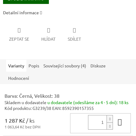
Detailní informace
ZEPTAT SE
HLÍDAT
SDÍLET
Varianty
Popis
Související soubory (4)
Diskuze
Hodnocení
Barva: Černá, Velikost: 38
Skladem u dodavatele
u dodavatele (odesíláme za 4 - 5 dní):
18 ks
Kód produktu:
G3239/38
EAN:
8592390157355
1 287 Kč
/ ks
Do 
1 063,64 Kč bez DPH