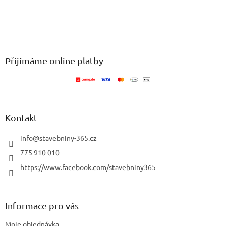
Z
á
p
a
Přijímáme online platby
t
í
Kontakt
info
@
stavebniny-365.cz
775 910 010
https://www.facebook.com/stavebniny365
Informace pro vás
Moje objednávka