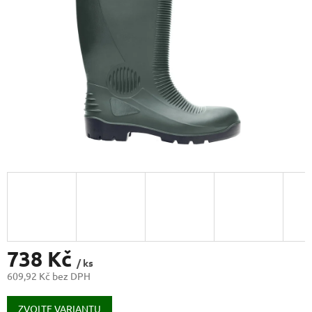
738 Kč
/ ks
609,92 Kč bez DPH
Měrná
cena:
ZVOLTE VARIANTU