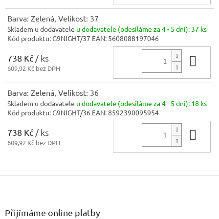
Barva: Zelená, Velikost: 37
Skladem u dodavatele
u dodavatele (odesíláme za 4 - 5 dní):
37 ks
Kód produktu:
G9NIGHT/37
EAN:
5608088197046
738 Kč
/ ks
Do 
609,92 Kč bez DPH
Barva: Zelená, Velikost: 36
Skladem u dodavatele
u dodavatele (odesíláme za 4 - 5 dní):
18 ks
Kód produktu:
G9NIGHT/36
EAN:
8592390095954
738 Kč
/ ks
Do 
609,92 Kč bez DPH
Z
á
p
a
Přijímáme online platby