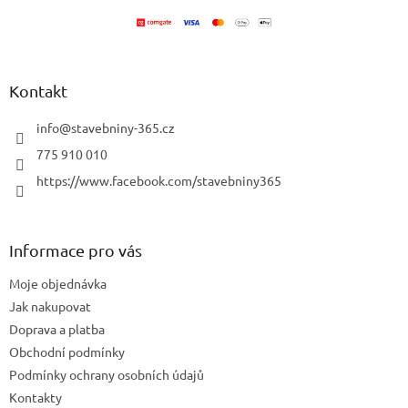
t
í
Kontakt
info
@
stavebniny-365.cz
775 910 010
https://www.facebook.com/stavebniny365
Informace pro vás
Moje objednávka
Jak nakupovat
Doprava a platba
Obchodní podmínky
Podmínky ochrany osobních údajů
Kontakty