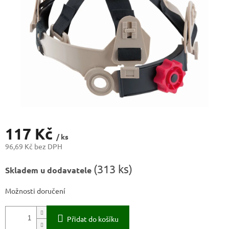
117 Kč
/ ks
96,69 Kč bez DPH
Měrná
(
313 ks
)
Skladem u dodavatele
cena:
Možnosti doručení
Přidat do košíku