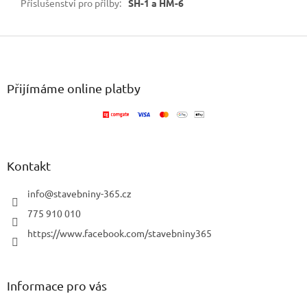
Příslušenství pro přilby
:
SH-1 a HM-6
Z
á
p
a
Přijímáme online platby
t
í
Kontakt
info
@
stavebniny-365.cz
775 910 010
https://www.facebook.com/stavebniny365
Informace pro vás