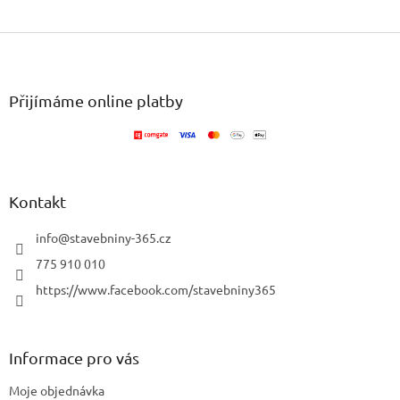
Z
á
p
a
Přijímáme online platby
t
í
Kontakt
info
@
stavebniny-365.cz
775 910 010
https://www.facebook.com/stavebniny365
Informace pro vás
Moje objednávka