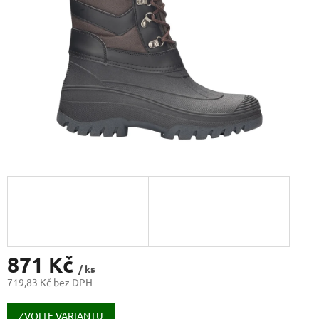
871 Kč
/ ks
719,83 Kč bez DPH
Měrná
cena:
ZVOLTE VARIANTU