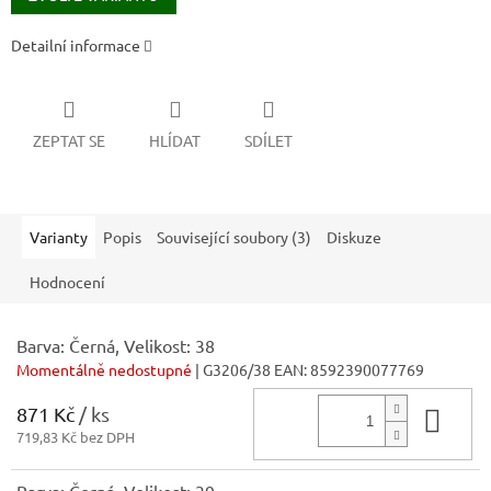
Detailní informace
ZEPTAT SE
HLÍDAT
SDÍLET
Varianty
Popis
Související soubory (3)
Diskuze
Hodnocení
Barva: Černá, Velikost: 38
Momentálně nedostupné
| G3206/38
EAN:
8592390077769
871 Kč
/ ks
Do 
719,83 Kč bez DPH
Barva: Černá, Velikost: 39