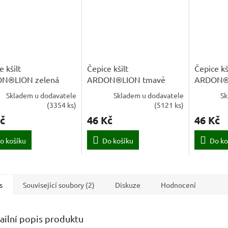
e kšilt
Čepice kšilt
Čepice kš
N®LION zelená
ARDON®LION tmavě
ARDON®
modrá
Skladem u dodavatele
Skladem u dodavatele
Sk
(
3354 ks
)
(
5121 ks
)
č
46 Kč
46 Kč
o košíku
Do košíku
Do ko
s
Související soubory (2)
Diskuze
Hodnocení
ailní popis produktu