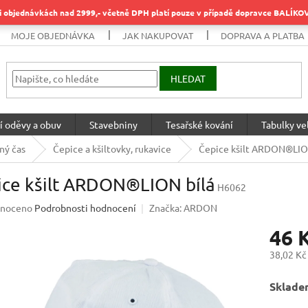
objednávkách nad 2999,- včetně DPH platí pouze v případě dopravce BALÍK
MOJE OBJEDNÁVKA
JAK NAKUPOVAT
DOPRAVA A PLATBA
HLEDAT
í oděvy a obuv
Stavebniny
Tesařské kování
Tabulky vel
ný čas
Čepice a kšiltovky, rukavice
Čepice kšilt ARDON®LIO
ice kšilt ARDON®LION bílá
H6062
né
noceno
Podrobnosti hodnocení
Značka:
ARDON
ení
46 
u
38,02 Kč
Měrná
Sklade
cena:
ek.