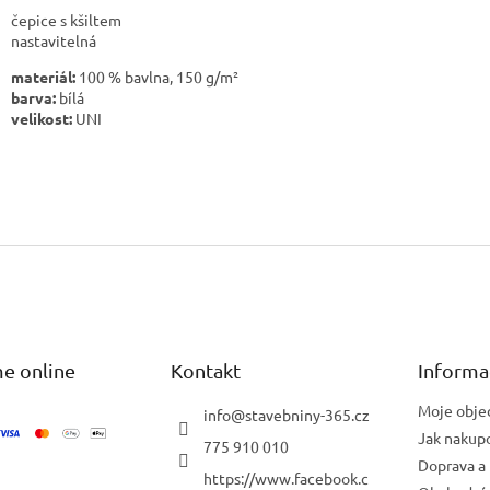
čepice s kšiltem
nastavitelná
materiál:
100 % bavlna, 150 g/m²
barva:
bílá
velikost:
UNI
e online
Kontakt
Informa
Moje obje
info
@
stavebniny-365.cz
Jak nakup
775 910 010
Doprava a 
https://www.facebook.c