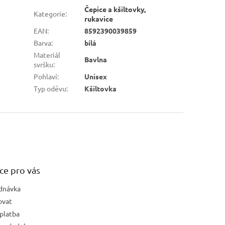
Čepice a kšiltovky,
Kategorie
:
rukavice
EAN
:
8592390039859
Barva
:
bílá
Materiál
Bavlna
svršku
:
Pohlaví
:
Unisex
Typ oděvu
:
Kšiltovka
ce pro vás
dnávka
ovat
platba