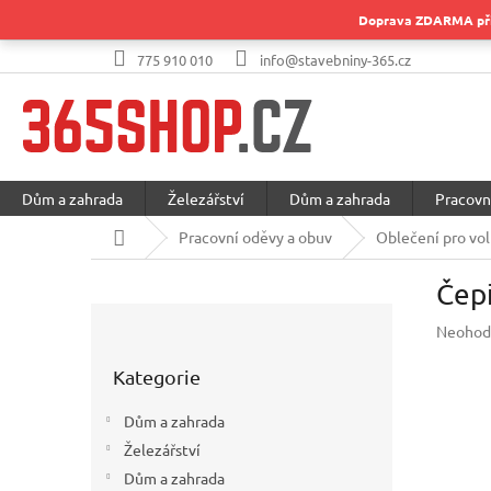
Přejít
Doprava ZDARMA při 
na
obsah
775 910 010
info@stavebniny-365.cz
Dům a zahrada
Železářství
Dům a zahrada
Pracovn
Domů
Pracovní oděvy a obuv
Oblečení pro vol
Čep
P
Průměr
Neohod
o
hodnoc
Přeskočit
s
produkt
Kategorie
kategorie
t
je
r
0,0
Dům a zahrada
a
z
Železářství
5
n
hvězdič
Dům a zahrada
n