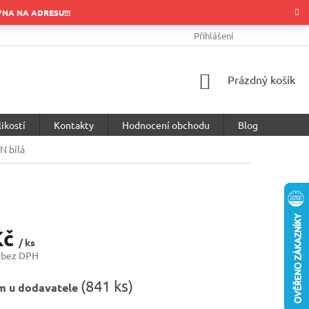
OVNA NA ADRESU!!!
OBCHODNÍ PODMÍNKY
PODMÍNKY OCHRANY OSOBNÍCH ÚDA
Přihlášení
NÁKUPNÍ
Prázdný košík
KOŠÍK
ikostí
Kontakty
Hodnocení obchodu
Blog
N bílá
Kč
/ ks
 bez DPH
(
841 ks
)
m u dodavatele