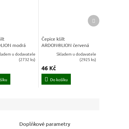
Další
produkt
ilt
Čepice kšilt
LION modrá
ARDON®LION červená
ladem u dodavatele
Skladem u dodavatele
(
2732 ks
)
(
2925 ks
)
46 Kč
šíku
Do košíku
Doplňkové parametry