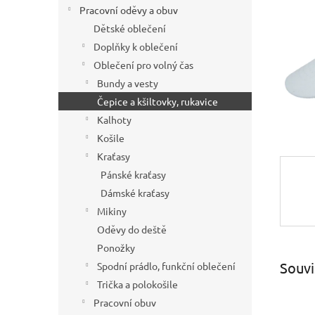
í
Pracovní oděvy a obuv
p
Dětské oblečení
a
Doplňky k oblečení
n
Oblečení pro volný čas
e
Bundy a vesty
l
Čepice a kšiltovky, rukavice
Kalhoty
Košile
Kraťasy
Pánské kraťasy
Dámské kraťasy
Mikiny
Oděvy do deště
Ponožky
Souvi
Spodní prádlo, funkční oblečení
Trička a polokošile
Pracovní obuv