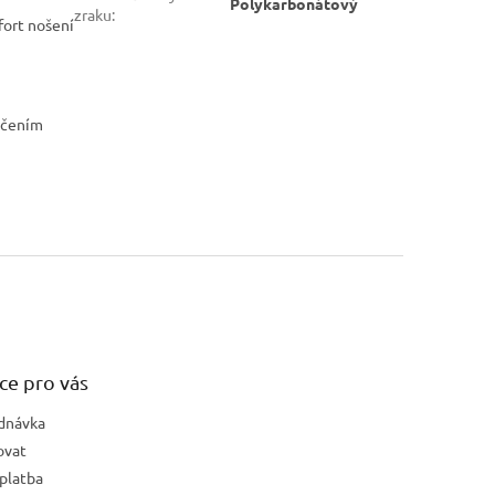
Polykarbonátový
zraku
:
fort nošení
nčením
ce pro vás
dnávka
ovat
platba