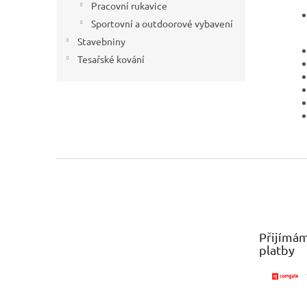
Pracovní rukavice
Sportovní a outdoorové vybavení
Stavebniny
Tesařské kování
Z
á
p
a
t
Přijímám
í
platby