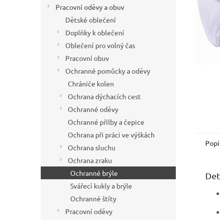
í
Pracovní oděvy a obuv
p
Dětské oblečení
a
Doplňky k oblečení
n
Oblečení pro volný čas
e
Pracovní obuv
l
Ochranné pomůcky a oděvy
Chrániče kolen
Ochrana dýchacích cest
Ochranné oděvy
Ochranné přilby a čepice
Ochrana při práci ve výškách
Popi
Ochrana sluchu
Ochrana zraku
Ochranné brýle
Det
Svářecí kukly a brýle
Ochranné štíty
Pracovní oděvy