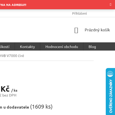
OVNA NA ADRESU!!!
OBCHODNÍ PODMÍNKY
PODMÍNKY OCHRANY OSOBNÍCH ÚDA
Přihlášení
NÁKUPNÍ
Prázdný košík
KOŠÍK
ikostí
Kontakty
Hodnocení obchodu
Blog
N® V7000 čiré
 Kč
/ ks
č bez DPH
(
1609 ks
)
m u dodavatele