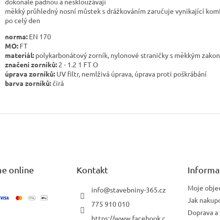
dokonale padnou a nesklouzávají
měkký průhledný nosní můstek s drážkováním zaručuje vynikající kom
po celý den
norma:
EN 170
MO:
FT
materiál:
polykarbonátový zorník, nylonové straničky s měkkým zako
značení zorníků:
2 - 1.2 1 FT O
úprava zorníků:
UV filtr, nemlživá úprava, úprava proti poškrábání
barva zorníků:
čirá
e online
Kontakt
Informa
Moje obje
info
@
stavebniny-365.cz
Jak nakup
775 910 010
Doprava a 
https://www.facebook.c