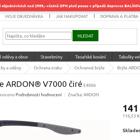
objednávkách nad 2999,- včetně DPH platí pouze v případě dopravce BALÍK
MOJE OBJEDNÁVKA
JAK NAKUPOVAT
DOPRAVA A PLATBA
HLEDAT
í oděvy a obuv
Stavebniny
Tesařské kování
Tabulky vel
ky a oděvy
Ochrana zraku
Ochranné brýle
Brýle ARDO
le ARDON® V7000 čiré
E4006
né
noceno
Podrobnosti hodnocení
Značka:
ARDON
ení
141
u
116,53 K
Měrná
Sklade
cena:
ek.