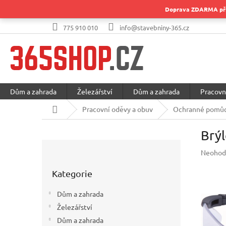
Přejít
Doprava ZDARMA při 
na
obsah
775 910 010
info@stavebniny-365.cz
Dům a zahrada
Železářství
Dům a zahrada
Pracovn
Domů
Pracovní oděvy a obuv
Ochranné pomůc
Brý
P
Průměr
Neohod
o
hodnoc
Přeskočit
s
produkt
Kategorie
kategorie
t
je
r
0,0
Dům a zahrada
a
z
Železářství
5
n
hvězdič
Dům a zahrada
n