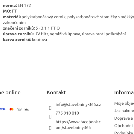
norma:
EN 172
MO:
FT
materiál:
polykarbonátový zorník, polykarbonátové straničky s měkk
zakončením
značení zorníků:
5 - 3.1 1 FT O
úprava zorníků:
UV filtr, nemlživá úprava, úprava proti poškrábání
barva zorníků:
kouřová
e online
Kontakt
Informa
Moje obje
info
@
stavebniny-365.cz
Jak nakup
775 910 010
Doprava a 
https://www.facebook.c
Obchodní
om/stavebniny365
Podmínky 