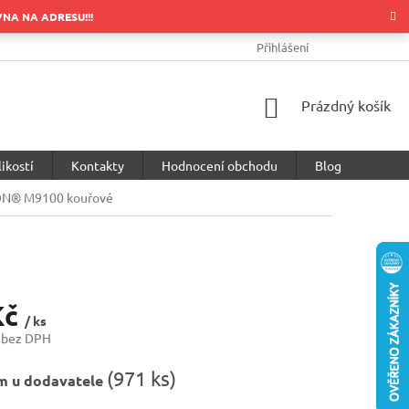
OVNA NA ADRESU!!!
OBCHODNÍ PODMÍNKY
PODMÍNKY OCHRANY OSOBNÍCH ÚDA
Přihlášení
NÁKUPNÍ
Prázdný košík
KOŠÍK
ikostí
Kontakty
Hodnocení obchodu
Blog
ON® M9100 kouřové
Kč
/ ks
 bez DPH
(
971 ks
)
m u dodavatele