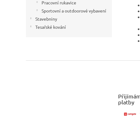
Pracovní rukavice
Sportovní a outdoorové vybavení
Stavebniny
Tesařské kování
Z
á
p
a
t
Přijímám
í
platby