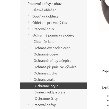
í
Pracovní oděvy a obuv
p
Dětské oblečení
a
Doplňky k oblečení
n
Oblečení pro volný čas
e
Pracovní obuv
l
Ochranné pomůcky a oděvy
Chrániče kolen
Ochrana dýchacích cest
Ochranné oděvy
Ochranné přilby a čepice
Ochrana při práci ve výškách
Popi
Ochrana sluchu
Ochrana zraku
Ochranné brýle
Det
Svářecí kukly a brýle
Ochranné štíty
Pracovní oděvy