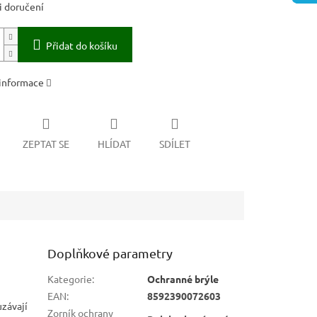
 doručení
Přidat do košíku
 informace
ZEPTAT SE
HLÍDAT
SDÍLET
Doplňkové parametry
Kategorie
:
Ochranné brýle
EAN
:
8592390072603
závají
Zorník ochrany