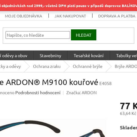
objednávkách nad 2999,- včetně DPH platí pouze v případě dopravce BALÍK
MOJE OBJEDNÁVKA
JAK NAKUPOVAT
DOPRAVA A PLATBA
HLEDAT
í oděvy a obuv
Stavebniny
Tesařské kování
Tabulky vel
ky a oděvy
Ochrana zraku
Ochranné brýle
Brýle ARD
le ARDON® M9100 kouřové
E4058
né
noceno
Podrobnosti hodnocení
Značka:
ARDON
ení
77 
u
63,64 Kč
Měrná
Sklade
cena:
ek.