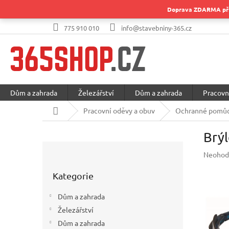
Přejít
Doprava ZDARMA při 
na
obsah
775 910 010
info@stavebniny-365.cz
Dům a zahrada
Železářství
Dům a zahrada
Pracovn
Domů
Pracovní oděvy a obuv
Ochranné pomůc
Brý
P
Průměr
Neohod
o
hodnoc
Přeskočit
s
produkt
Kategorie
kategorie
t
je
r
0,0
Dům a zahrada
a
z
Železářství
5
n
hvězdič
Dům a zahrada
n