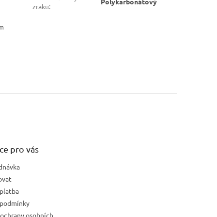
Polykarbonátový
zraku
:
ým
ce pro vás
dnávka
ovat
platba
 podmínky
ochrany osobních