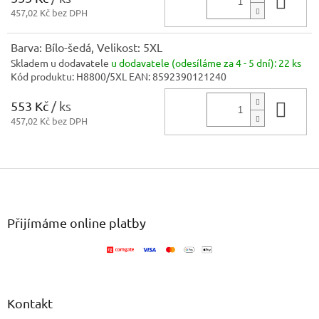
Do 
457,02 Kč bez DPH
Barva: Bílo-šedá, Velikost: 5XL
Skladem u dodavatele
u dodavatele (odesíláme za 4 - 5 dní):
22 ks
Kód produktu:
H8800/5XL
EAN:
8592390121240
553 Kč
/ ks
Do 
457,02 Kč bez DPH
Z
á
p
a
Přijímáme online platby
t
í
Kontakt