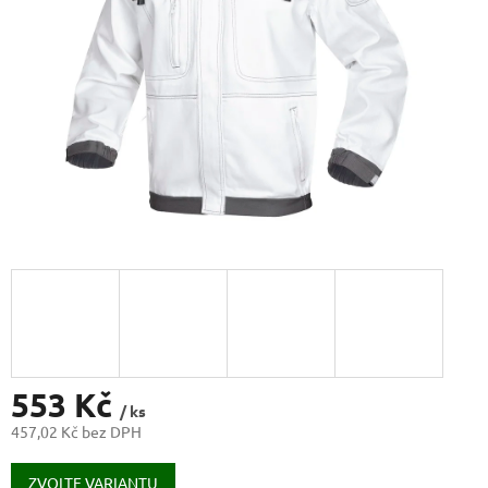
553 Kč
/ ks
457,02 Kč bez DPH
Měrná
cena:
ZVOLTE VARIANTU