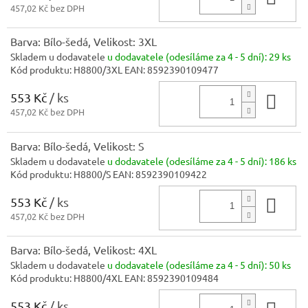
457,02 Kč bez DPH
Barva: Bílo-šedá, Velikost: 3XL
Skladem u dodavatele
u dodavatele (odesíláme za 4 - 5 dní):
29 ks
Kód produktu:
H8800/3XL
EAN:
8592390109477
553 Kč
/ ks
Do 
457,02 Kč bez DPH
Barva: Bílo-šedá, Velikost: S
Skladem u dodavatele
u dodavatele (odesíláme za 4 - 5 dní):
186 ks
Kód produktu:
H8800/S
EAN:
8592390109422
553 Kč
/ ks
Do 
457,02 Kč bez DPH
Barva: Bílo-šedá, Velikost: 4XL
Skladem u dodavatele
u dodavatele (odesíláme za 4 - 5 dní):
50 ks
Kód produktu:
H8800/4XL
EAN:
8592390109484
553 Kč
/ ks