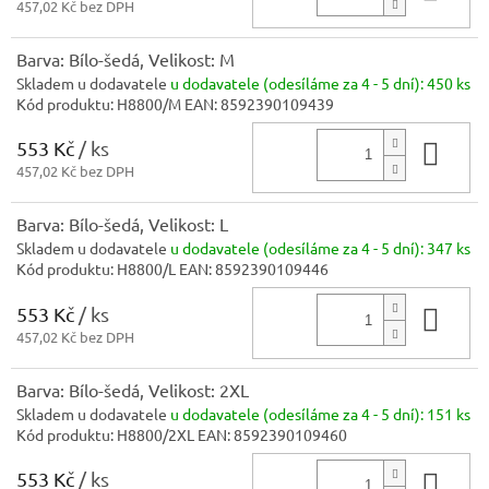
457,02 Kč bez DPH
Barva: Bílo-šedá, Velikost: M
Skladem u dodavatele
u dodavatele (odesíláme za 4 - 5 dní):
450 ks
Kód produktu:
H8800/M
EAN:
8592390109439
553 Kč
/ ks
Do 
457,02 Kč bez DPH
Barva: Bílo-šedá, Velikost: L
Skladem u dodavatele
u dodavatele (odesíláme za 4 - 5 dní):
347 ks
Kód produktu:
H8800/L
EAN:
8592390109446
553 Kč
/ ks
Do 
457,02 Kč bez DPH
Barva: Bílo-šedá, Velikost: 2XL
Skladem u dodavatele
u dodavatele (odesíláme za 4 - 5 dní):
151 ks
Kód produktu:
H8800/2XL
EAN:
8592390109460
553 Kč
/ ks
Do 