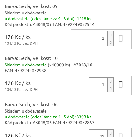
Barva: Šedá, Velikost: 09
Skladem u dodavatele
u dodavatele (odesíláme za 4 - 5 dní):
4718 ks
Kód produktu:
A3048/09
EAN:
4792249052914
126 Kč
/ ks
Do 
104,13 Kč bez DPH
Barva: Šedá, Velikost: 10
Skladem u dodavatele
(
>10000 ks
)
| A3048/10
EAN:
4792249052938
126 Kč
/ ks
Do 
104,13 Kč bez DPH
Barva: Šedá, Velikost: 06
Skladem u dodavatele
u dodavatele (odesíláme za 4 - 5 dní):
3303 ks
Kód produktu:
A3048/06
EAN:
4792249052853
126 Kč
/ ks
Do 