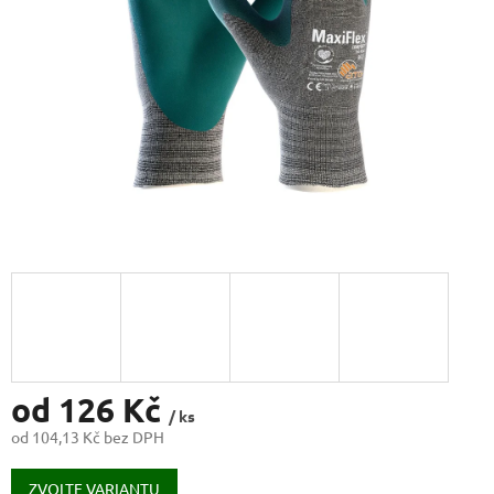
od
126 Kč
/ ks
od
104,13 Kč
bez DPH
Měrná
cena:
ZVOLTE VARIANTU