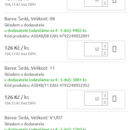
104,13 Kč bez DPH
Barva: Šedá, Velikost: 08
Skladem u dodavatele
u dodavatele (odesíláme za 4 - 5 dní):
9402 ks
Kód produktu:
A3048/08
EAN:
4792249052891
126 Kč
/ ks
Do 
104,13 Kč bez DPH
Barva: Šedá, Velikost: 11
Skladem u dodavatele
u dodavatele (odesíláme za 4 - 5 dní):
3081 ks
Kód produktu:
A3048/11
EAN:
4792249052952
126 Kč
/ ks
Do 
104,13 Kč bez DPH
Barva: Šedá, Velikost: V1/07
Skladem u dodavatele
u dodavatele (odesíláme za 4 - 5 dní):
1760 ks