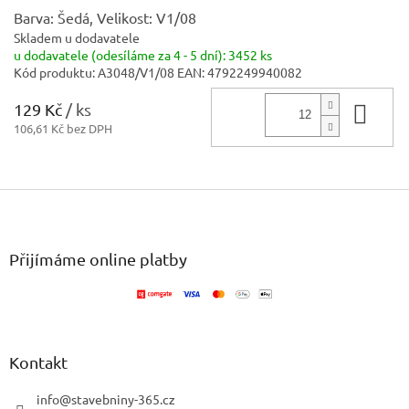
Barva: Šedá, Velikost: V1/08
Skladem u dodavatele
u dodavatele (odesíláme za 4 - 5 dní):
3452 ks
Kód produktu:
A3048/V1/08
EAN:
4792249940082
129 Kč
/ ks
Do 
106,61 Kč bez DPH
Z
á
p
a
Přijímáme online platby
t
í
Kontakt
info
@
stavebniny-365.cz