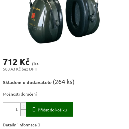
712 Kč
/ ks
588,43 Kč bez DPH
Měrná
(
264 ks
)
Skladem u dodavatele
cena:
Možnosti doručení
Přidat do košíku
Detailní informace