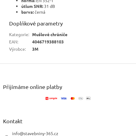
norma:
EN 352-1
útlum SNR:
31 dB
barva:
černá
Doplňkové parametry
Kategorie
:
Mušlové chrániče
EAN
:
4046719388103
Výrobce
:
3M
Z
á
p
a
Přijímáme online platby
t
í
Kontakt
info
@
stavebniny-365.cz