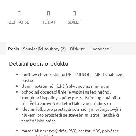
ZEPTAT SE
HLÍDAT
SDÍLET
Popis
Související soubory (2)
Diskuze
Hodnocení
Detailní popis produktu
mušlový chránič sluchu PELTOR®OPTIME II s náhlavní
páskou
tlumí i extrémně nízké frekvence na minimum
pohodlná dosedací linie je vyplněna jedinečnou
kombinací kapaliny a pěny pro zajištění optimálního
těsnění a zároveň nízkého tlaku v místě dotyku
ideální volba pro prostředí se značným průmyslovým
hlukem, pro prostředí se stavebními stroji, letiště či
zemědělské práce
materiál:
nerezový drát, PVC, acetát, ABS, polyéter