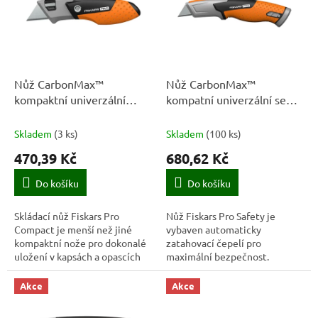
k
i
t
s
ů
p
r
o
d
Nůž CarbonMax™
Nůž CarbonMax™
u
kompaktní univerzální
kompatní univerzální se
k
skládací - 1062939 - Fiskars
zasouvatel. čepelí -
t
1062938 Fiskars
Skladem
(
3 ks
)
Skladem
(
100 ks
)
ů
470,39 Kč
680,62 Kč
Do košíku
Do košíku
Skládací nůž Fiskars Pro
Nůž Fiskars Pro Safety je
Compact je menší než jiné
vybaven automaticky
kompaktní nože pro dokonalé
zatahovací čepelí pro
uložení v kapsách a opascích
maximální bezpečnost.
na nářadí.
Akce
Akce