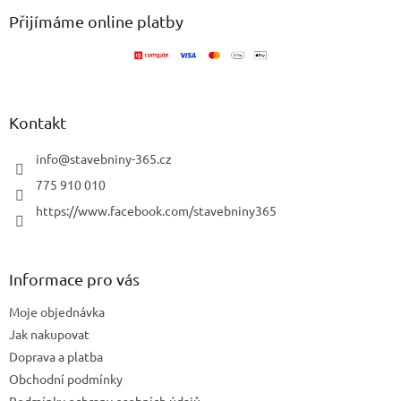
p
í
p
a
Přijímáme online platby
r
t
v
í
k
y
v
ý
Kontakt
p
i
info
@
stavebniny-365.cz
s
u
775 910 010
https://www.facebook.com/stavebniny365
Informace pro vás
Moje objednávka
Jak nakupovat
Doprava a platba
Obchodní podmínky
Podmínky ochrany osobních údajů