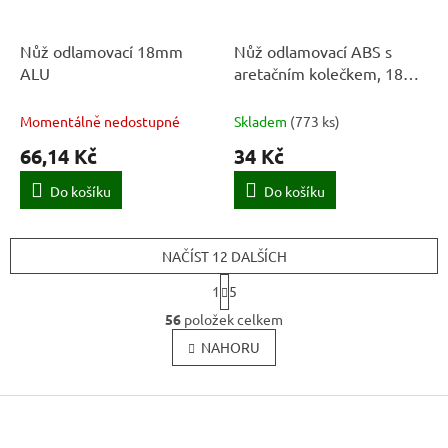
Nůž odlamovací 18mm
Nůž odlamovací ABS s
ALU
aretačním kolečkem, 18
mm, PL-M1, ENPRO
Momentálně nedostupné
Skladem
(
773 ks
)
66,14 Kč
34 Kč
Do košíku
Do košíku
NAČÍST 12 DALŠÍCH
S
1
5
t
O
r
56
položek celkem
v
á
l
NAHORU
n
k
á
o
d
v
Z
a
á
c
á
n
í