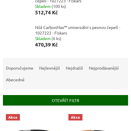
čepelí - 1027223 - Fiskars
Skladem
(
100 ks
)
512,74 Kč
Nůž CarbonMax™ univerzální s pevnou čepelí -
1027222 - Fiskars
Skladem
(
6 ks
)
470,39 Kč
Ř
a
Doporučujeme
Nejlevnější
Nejdražší
Nejprodávanější
z
e
Abecedně
n
í
p
OTEVŘÍT FILTR
r
o
V
Akce
Akce
d
ý
u
p