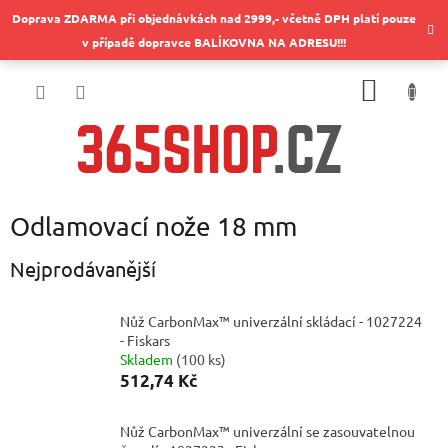
Přejít
Doprava ZDARMA při objednávkách nad 2999,- včetně DPH platí pouze
na
v případě dopravce BALÍKOVNA NA ADRESU!!!
obsah
NÁKUP
KOŠÍK
Odlamovací nože 18 mm
Nejprodávanější
Nůž CarbonMax™ univerzální skládací - 1027224
- Fiskars
Skladem
(
100 ks
)
512,74 Kč
Nůž CarbonMax™ univerzální se zasouvatelnou