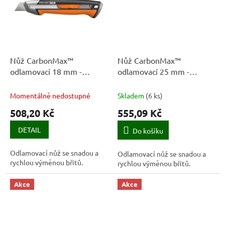
Nůž CarbonMax™
Nůž CarbonMax™
odlamovací 18 mm -
odlamovací 25 mm -
1027227 - Fiskars
1027228 - Fiskars
Momentálně nedostupné
Skladem
(
6 ks
)
508,20 Kč
555,09 Kč
DETAIL
Do košíku
Odlamovací nůž se snadou a
Odlamovací nůž se snadou a
rychlou výměnou břitů.
rychlou výměnou břitů.
Akce
Akce