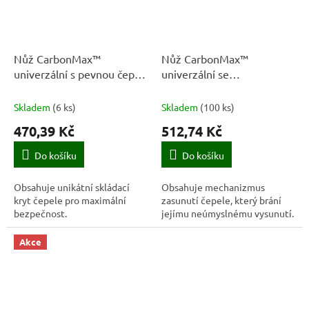
Nůž CarbonMax™
Nůž CarbonMax™
univerzální s pevnou čepelí
univerzální se
- 1027222 - Fiskars
zasouvatelnou čepelí -
1027223 - Fiskars
Skladem
(
6 ks
)
Skladem
(
100 ks
)
470,39 Kč
512,74 Kč
Do košíku
Do košíku
Obsahuje unikátní skládací
Obsahuje mechanizmus
kryt čepele pro maximální
zasunutí čepele, který brání
bezpečnost.
jejímu neúmyslnému vysunutí.
Akce