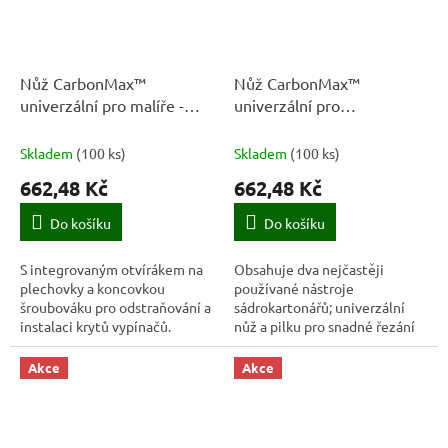
Nůž CarbonMax™
Nůž CarbonMax™
univerzální pro malíře -
univerzální pro
1027225 - Fiskars
sádrokartonáře - 1027226 -
Fiskars
Skladem
(
100 ks
)
Skladem
(
100 ks
)
662,48 Kč
662,48 Kč
Do košíku
Do košíku
S integrovaným otvírákem na
Obsahuje dva nejčastěji
plechovky a koncovkou
používané nástroje
šroubováku pro odstraňování a
sádrokartonářů; univerzální
instalaci krytů vypínačů.
nůž a pilku pro snadné řezání
sádrokartonu.
Akce
Akce