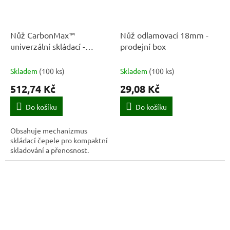
Nůž CarbonMax™
Nůž odlamovací 18mm -
univerzální skládací -
prodejní box
1027224 - Fiskars
Skladem
(
100 ks
)
Skladem
(
100 ks
)
512,74 Kč
29,08 Kč
Do košíku
Do košíku
Obsahuje mechanizmus
skládací čepele pro kompaktní
skladování a přenosnost.