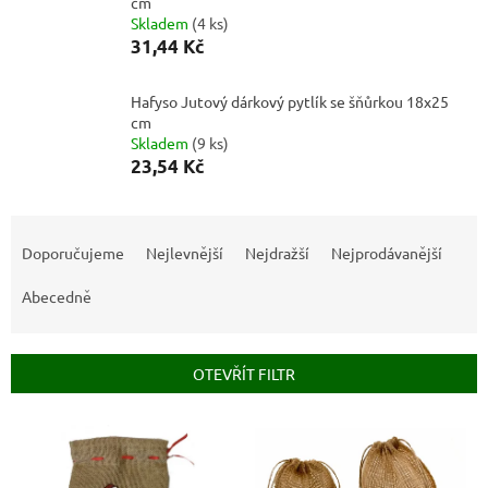
cm
Skladem
(
4 ks
)
31,44 Kč
Hafyso Jutový dárkový pytlík se šňůrkou 18x25
cm
Skladem
(
9 ks
)
23,54 Kč
Ř
a
Doporučujeme
Nejlevnější
Nejdražší
Nejprodávanější
z
e
Abecedně
n
í
p
OTEVŘÍT FILTR
r
o
V
d
ý
u
p