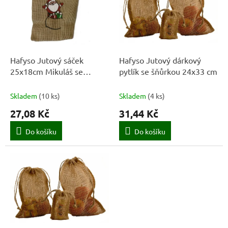
k
i
t
s
ů
p
r
o
d
Hafyso Jutový sáček
Hafyso Jutový dárkový
u
25x18cm Mikuláš se
pytlík se šňůrkou 24x33 cm
k
stužkou
t
Skladem
(
10 ks
)
Skladem
(
4 ks
)
ů
27,08 Kč
31,44 Kč
Do košíku
Do košíku