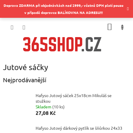
Přejít
Doprava ZDARMA při objednávkách nad 2999,- včetně DPH platí pouze
na
v případě dopravce BALÍKOVNA NA ADRESU!!!
obsah
NÁKUP
KOŠÍK
Jutové sáčky
Nejprodávanější
Hafyso Jutový sáček 25x18cm Mikuláš se
stužkou
Skladem
(
10 ks
)
27,08 Kč
Hafyso Jutový dárkový pytlík se šňůrkou 24x33