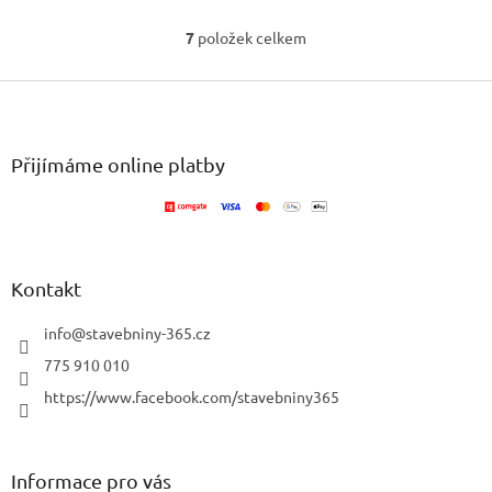
7
položek celkem
O
v
Z
l
á
á
d
p
a
a
Přijímáme online platby
c
t
í
í
p
r
v
k
Kontakt
y
v
info
@
stavebniny-365.cz
ý
p
775 910 010
i
https://www.facebook.com/stavebniny365
s
u
Informace pro vás