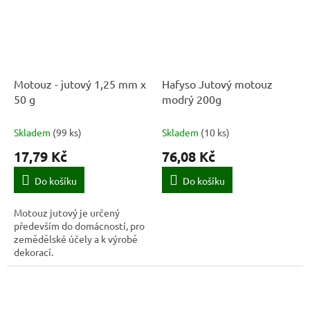
Motouz - jutový 1,25 mm x
Hafyso Jutový motouz
50 g
modrý 200g
Skladem
(
99 ks
)
Skladem
(
10 ks
)
17,79 Kč
76,08 Kč
Do košíku
Do košíku
Motouz jutový je určený
především do domácností, pro
zemědělské účely a k výrobě
dekorací.