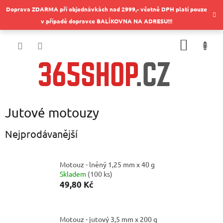
Přejít
Doprava ZDARMA při objednávkách nad 2999,- včetně DPH platí pouze
na
v případě dopravce BALÍKOVNA NA ADRESU!!!
obsah
NÁKUP
KOŠÍK
Jutové motouzy
Nejprodávanější
Motouz - lněný 1,25 mm x 40 g
Skladem
(
100 ks
)
49,80 Kč
Motouz - jutový 3,5 mm x 200 g