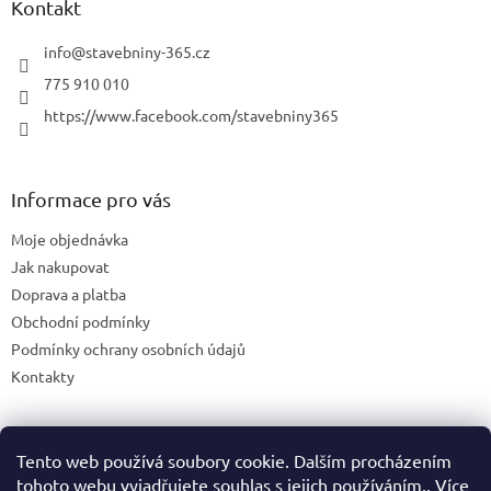
Kontakt
y
v
info
@
stavebniny-365.cz
ý
p
775 910 010
i
https://www.facebook.com/stavebniny365
s
u
Informace pro vás
Moje objednávka
Jak nakupovat
Doprava a platba
Obchodní podmínky
Podmínky ochrany osobních údajů
Kontakty
Tento web používá soubory cookie. Dalším procházením
Blog
tohoto webu vyjadřujete souhlas s jejich používáním.. Více