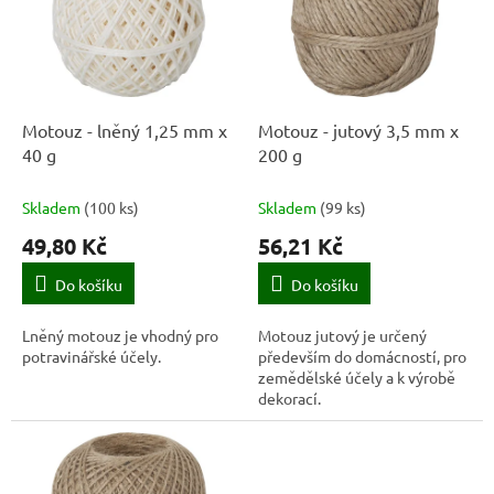
k
i
t
s
ů
p
r
o
d
Motouz - lněný 1,25 mm x
Motouz - jutový 3,5 mm x
u
40 g
200 g
k
t
Skladem
(
100 ks
)
Skladem
(
99 ks
)
ů
49,80 Kč
56,21 Kč
Do košíku
Do košíku
Lněný motouz je vhodný pro
Motouz jutový je určený
potravinářské účely.
především do domácností, pro
zemědělské účely a k výrobě
dekorací.