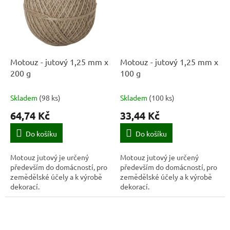
Motouz - jutový 1,25 mm x
Motouz - jutový 1,25 mm x
200 g
100 g
Skladem
(
98 ks
)
Skladem
(
100 ks
)
64,74 Kč
33,44 Kč
Do košíku
Do košíku
Motouz jutový je určený
Motouz jutový je určený
především do domácností, pro
především do domácností, pro
zemědělské účely a k výrobě
zemědělské účely a k výrobě
dekorací.
dekorací.