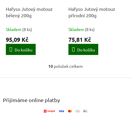
Hafyso Jutový motouz
Hafyso Jutový motouz
bělený 200g
přírodní 200g
Skladem
(
8 ks
)
Skladem
(
8 ks
)
95,09 Kč
75,81 Kč
Do košíku
Do košíku
10
položek celkem
O
v
Z
l
á
á
d
p
a
a
Přijímáme online platby
c
t
í
í
p
r
v
k