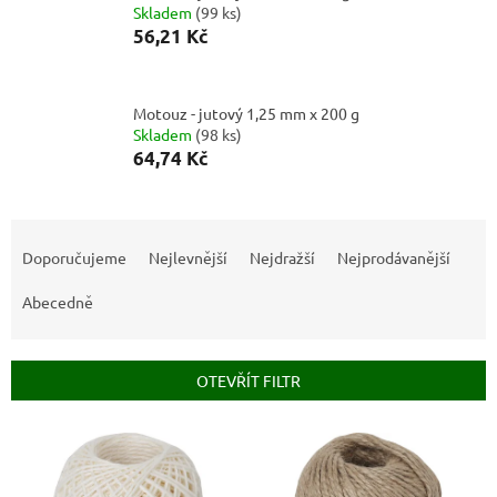
Skladem
(
99 ks
)
56,21 Kč
Motouz - jutový 1,25 mm x 200 g
Skladem
(
98 ks
)
64,74 Kč
Ř
a
Doporučujeme
Nejlevnější
Nejdražší
Nejprodávanější
z
e
Abecedně
n
í
p
OTEVŘÍT FILTR
r
o
V
d
ý
u
p