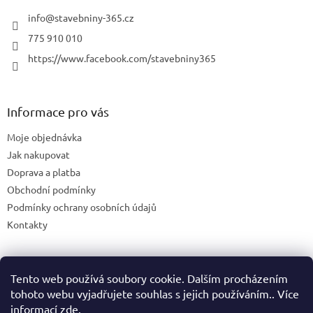
v
info
@
stavebniny-365.cz
ý
p
775 910 010
i
https://www.facebook.com/stavebniny365
s
u
Informace pro vás
Moje objednávka
Jak nakupovat
Doprava a platba
Obchodní podmínky
Podmínky ochrany osobních údajů
Kontakty
Tento web používá soubory cookie. Dalším procházením
Blog
tohoto webu vyjadřujete souhlas s jejich používáním.. Více
informací
zde
.