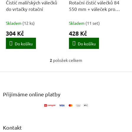
d
Čistič malířských válečků
Rotační čistič válečků 84
u
do vrtačky rotační
550 mm + váleček pro
k
latexové barvy 230 mm
t
Skladem
(
12 ks
)
Skladem
(
11 set
)
ů
304 Kč
428 Kč
Do košíku
Do košíku
2
položek celkem
O
v
Z
l
á
á
d
p
a
a
Přijímáme online platby
c
t
í
í
p
r
v
k
Kontakt
y