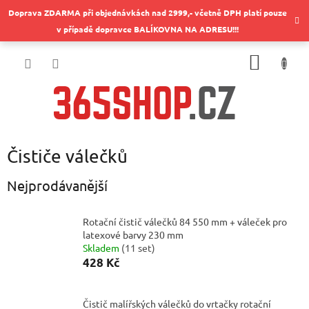
Přejít
Doprava ZDARMA při objednávkách nad 2999,- včetně DPH platí pouze
na
v případě dopravce BALÍKOVNA NA ADRESU!!!
obsah
NÁKUP
KOŠÍK
Čističe válečků
Nejprodávanější
Rotační čistič válečků 84 550 mm + váleček pro
latexové barvy 230 mm
Skladem
(
11 set
)
428 Kč
Čistič malířských válečků do vrtačky rotační