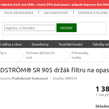
objednávkách nad 2999,- včetně DPH platí pouze v případě dopravce BALÍK
MOJE OBJEDNÁVKA
JAK NAKUPOVAT
DOPRAVA A PLATBA
HLEDAT
í oděvy a obuv
Stavebniny
Tesařské kování
Tabulky vel
ky a
Ochrana dýchacích
Polomasky,
cest
masky
DSTRÖM® SR 905 držák filtru na opas
né
noceno
Podrobnosti hodnocení
Značka:
ARDON
ení
1 3
u
1 146,28
Měrná
Sklade
cena: