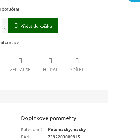
 doručení
Přidat do košíku
 informace
ZEPTAT SE
HLÍDAT
SDÍLET
Doplňkové parametry
Kategorie
:
Polomasky, masky
EAN
:
7392203009915