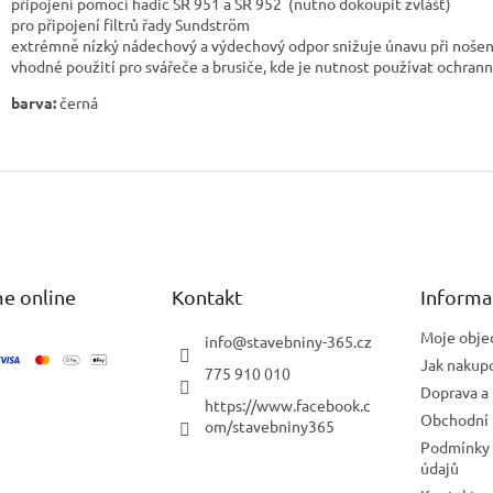
připojení pomocí hadic SR 951 a SR 952 (nutno dokoupit zvlášť)
pro připojení filtrů řady Sundström
extrémně nízký nádechový a výdechový odpor snižuje únavu při nošen
vhodné použití pro svářeče a brusiče, kde je nutnost používat ochrann
barva:
černá
e online
Kontakt
Informa
Moje obje
info
@
stavebniny-365.cz
Jak nakup
775 910 010
Doprava a 
https://www.facebook.c
Obchodní
om/stavebniny365
Podmínky 
údajů