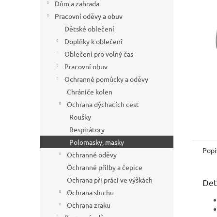
hvězdič
Dům a zahrada
n
í
Pracovní oděvy a obuv
p
Dětské oblečení
a
Doplňky k oblečení
n
Oblečení pro volný čas
e
Pracovní obuv
l
Ochranné pomůcky a oděvy
Chrániče kolen
Ochrana dýchacích cest
Roušky
Respirátory
Polomasky, masky
Popi
Ochranné oděvy
Ochranné přilby a čepice
Ochrana při práci ve výškách
Det
Ochrana sluchu
Ochrana zraku