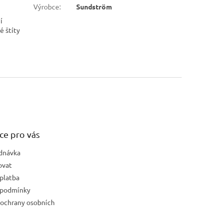
Výrobce
:
Sundström
í
é štíty
ce pro vás
dnávka
ovat
platba
 podmínky
ochrany osobních