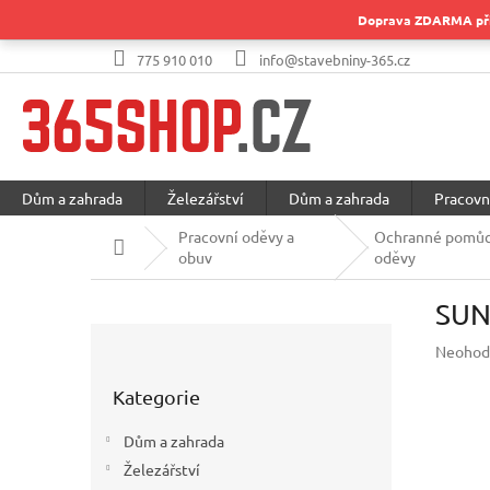
Přejít
Doprava ZDARMA při 
na
obsah
775 910 010
info@stavebniny-365.cz
Dům a zahrada
Železářství
Dům a zahrada
Pracovn
Pracovní oděvy a
Ochranné pomůc
Domů
obuv
oděvy
SUN
P
Průměr
Neohod
o
hodnoc
Přeskočit
s
produkt
Kategorie
kategorie
t
je
r
0,0
Dům a zahrada
a
z
Železářství
5
n