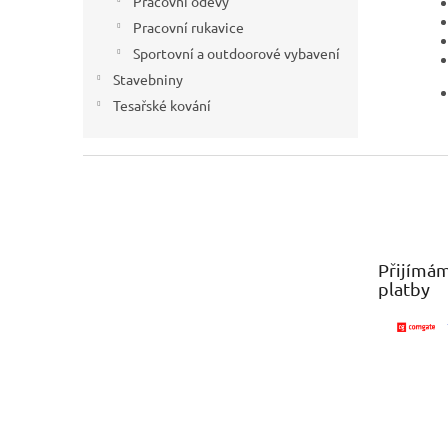
Pracovní oděvy
Pracovní rukavice
Sportovní a outdoorové vybavení
Stavebniny
Tesařské kování
Z
á
p
a
t
Přijímám
í
platby