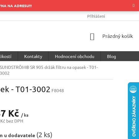
OVNA NA ADRESU!!!
OBCHODNÍ PODMÍNKY
PODMÍNKY OCHRANY OSOBNÍCH ÚDA
Přihlášení
NÁKUPNÍ
Prázdný košík
KOŠÍK
ikostí
Kontakty
Hodnocení obchodu
Blog
SUNDSTRÖM® SR 905 držák filtru na opasek - T01-
3002
ek - T01-3002
F8048
87 Kč
/ ks
 Kč bez DPH
(
2 ks
)
m u dodavatele