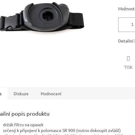
ek.
Možnosti
Detailní
TISK
s
Diskuze
Hodnocení
ailní popis produktu
držák filtru na opasek
určený k připojení k polomasce SR 900 (nutno dokoupit zvlášť)