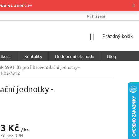
OVNA NA ADRESU!!!
OBCHODNÍ PODMÍNKY
PODMÍNKY OCHRANY OSOBNÍCH ÚDA
Přihlášení
NÁKUPNÍ
Prázdný košík
KOŠÍK
ikostí
Kontakty
Hodnocení obchodu
Blog
99 Filtr pro filtroventilační jednotky -
 H02-7312
ační jednotky -
83 Kč
/ ks
 Kč bez DPH