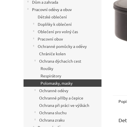
Dům a zahrada
n
z
í
5
Pracovní oděvy a obuv
hvězdič
p
Dětské oblečení
a
Doplňky k oblečení
n
Oblečení pro volný čas
e
Pracovní obuv
l
Ochranné pomůcky a oděvy
Chrániče kolen
Ochrana dýchacích cest
Roušky
Respirátory
Polomasky, masky
Ochranné oděvy
Ochranné přilby a čepice
Popi
Ochrana při práci ve výškách
Ochrana sluchu
Det
Ochrana zraku