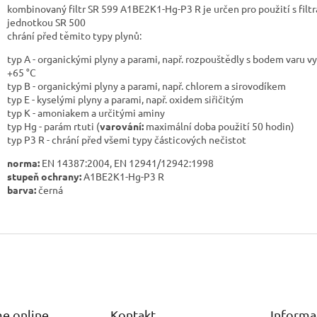
kombinovaný filtr SR 599 A1BE2K1-Hg-P3 R je určen pro použití s filtr
jednotkou SR 500
chrání před těmito typy plynů:
typ A - organickými plyny a parami, např. rozpouštědly s bodem varu v
+65 °C
typ B - organickými plyny a parami, např. chlorem a sirovodíkem
typ E - kyselými plyny a parami, např. oxidem siřičitým
typ K - amoniakem a určitými aminy
typ Hg - parám rtuti (
varování:
maximální doba použití 50 hodin)
typ P3 R - chrání před všemi typy částicových nečistot
norma:
EN 14387:2004, EN 12941/12942:1998
stupeň ochrany:
A1BE2K1-Hg-P3 R
barva:
černá
e online
Kontakt
Informa