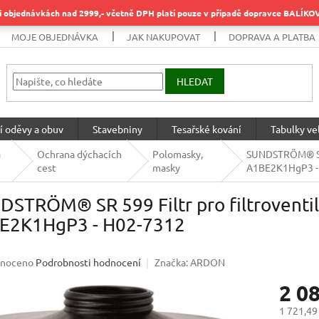
objednávkách nad 2999,- včetně DPH platí pouze v případě dopravce BALÍK
MOJE OBJEDNÁVKA
JAK NAKUPOVAT
DOPRAVA A PLATBA
HLEDAT
í oděvy a obuv
Stavebniny
Tesařské kování
Tabulky vel
a
Ochrana dýchacích
Polomasky,
SUNDSTRÖM® SR 5
cest
masky
A1BE2K1HgP3 -
STRÖM® SR 599 Filtr pro filtroventil
E2K1HgP3 - H02-7312
né
noceno
Podrobnosti hodnocení
Značka:
ARDON
ení
2 0
u
1 721,49