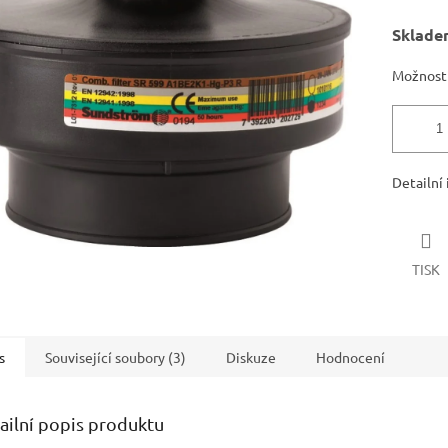
Měrná
Sklade
cena:
ek.
Možnosti
Detailní
TISK
s
Související soubory (3)
Diskuze
Hodnocení
ailní popis produktu