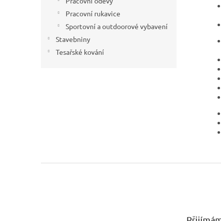
Pracovní oděvy
Pracovní rukavice
Sportovní a outdoorové vybavení
Stavebniny
Tesařské kování
Z
á
p
a
t
Přijímám