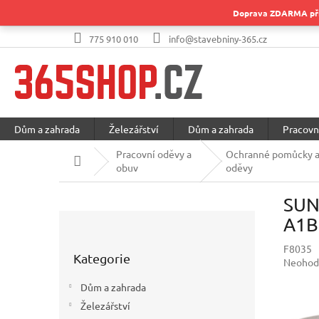
Přejít
Doprava ZDARMA při 
na
obsah
775 910 010
info@stavebniny-365.cz
Dům a zahrada
Železářství
Dům a zahrada
Pracovn
Pracovní oděvy a
Ochranné pomůcky 
Domů
obuv
oděvy
SUND
P
A1B
o
Přeskočit
s
F8035
Kategorie
kategorie
Průměr
Neohod
t
hodnoc
r
Dům a zahrada
produkt
a
je
Železářství
n
0,0