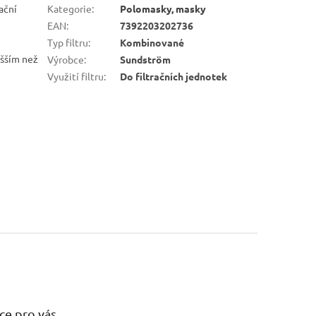
ační
Kategorie
:
Polomasky, masky
EAN
:
7392203202736
Typ filtru
:
Kombinované
yšším než
Výrobce
:
Sundström
Využití filtru
:
Do filtračních jednotek
ce pro vás