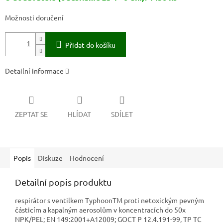
Možnosti doručení
Přidat do košíku
Detailní informace
ZEPTAT SE
HLÍDAT
SDÍLET
Popis
Diskuze
Hodnocení
Detailní popis produktu
respirátor s ventilkem TyphoonTM proti netoxickým pevným
částicím a kapalným aerosolům v koncentracích do 50x
NPK/PEL; EN 149:2001+A12009; GOCT P 12.4.191-99, TP TC