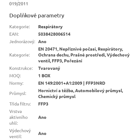
019/2011
Doplňkové parametry
Kategorie
:
Respirátory
EAN
:
5038428006514
Jednorázový
:
Ano
EN 20471, Nepříznivé počasí, Respirátory,
Kategorie
:
Ochrana dechu, Prašné prostředí, Výdechový
ventil, FFP3, Pořezání
Konstrukce
:
Tvarovaný
MOQ
:
1 BOX
Normy
:
EN 149:2001+A1:2009 | FFP3NRD
Hornictví a těžba, Automobilový průmysl,
Průmysl
:
Chemický průmysl
Třída filtru
:
FFP3
Vrstva
aktivního
Ano
uhlí
:
Výdechový
Ano
ventil
: