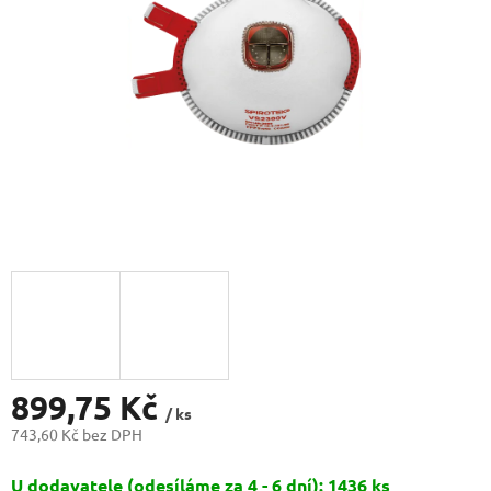
899,75 Kč
/ ks
743,60 Kč bez DPH
Měrná
U dodavatele (odesíláme za 4 - 6 dní): 1436 ks
cena: