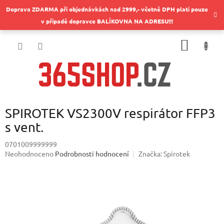
Přejít
Doprava ZDARMA při objednávkách nad 2999,- včetně DPH platí pouze
na
v případě dopravce BALÍKOVNA NA ADRESU!!!
obsah
NÁKUP
KOŠÍK
SPIROTEK VS2300V respirátor FFP3
s vent.
0701009999999
Průměrné
Neohodnoceno
Podrobnosti hodnocení
Značka:
Spirotek
hodnocení
produktu
je
0,0
z
5
hvězdiček.