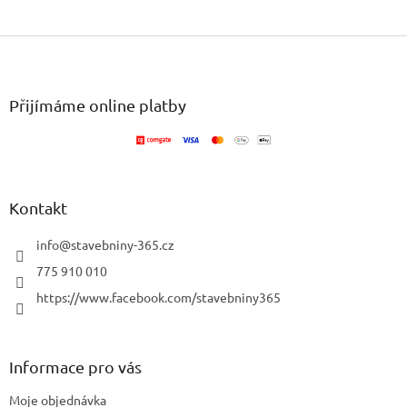
Z
á
p
a
Přijímáme online platby
t
í
Kontakt
info
@
stavebniny-365.cz
775 910 010
https://www.facebook.com/stavebniny365
Informace pro vás
Moje objednávka