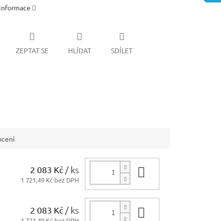
 informace
ZEPTAT SE
HLÍDAT
SDÍLET
cení
2 083 Kč
/ ks
Do košíku
1 721,49 Kč bez DPH
2 083 Kč
/ ks
Do košíku
1 721,49 Kč bez DPH