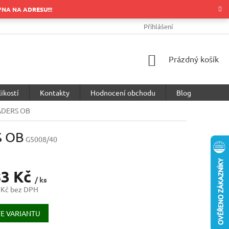
OVNA NA ADRESU!!!
OBCHODNÍ PODMÍNKY
PODMÍNKY OCHRANY OSOBNÍCH ÚDA
Přihlášení
NÁKUPNÍ
Prázdný košík
KOŠÍK
ikostí
Kontakty
Hodnocení obchodu
Blog
ADERS OB
S OB
G5008/40
83 Kč
/ ks
 Kč bez DPH
E VARIANTU