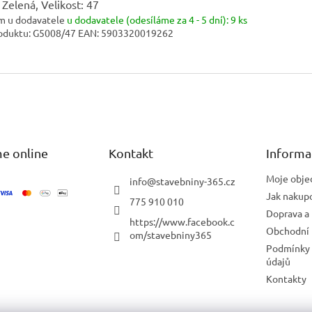
 Zelená, Velikost: 47
m u dodavatele
u dodavatele (odesíláme za 4 - 5 dní):
9 ks
oduktu:
G5008/47
EAN:
5903320019262
e online
Kontakt
Informa
Moje obje
info
@
stavebniny-365.cz
Jak nakup
775 910 010
Doprava a 
https://www.facebook.c
Obchodní
om/stavebniny365
Podmínky 
údajů
Kontakty