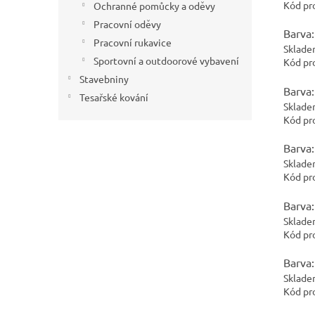
Kód pr
Ochranné pomůcky a oděvy
Pracovní oděvy
Barva:
Pracovní rukavice
Sklade
Sportovní a outdoorové vybavení
Kód pr
Stavebniny
Barva:
Tesařské kování
Sklade
Kód pr
Barva:
Sklade
Kód pr
Barva:
Sklade
Kód pr
Barva:
Sklade
Kód pr