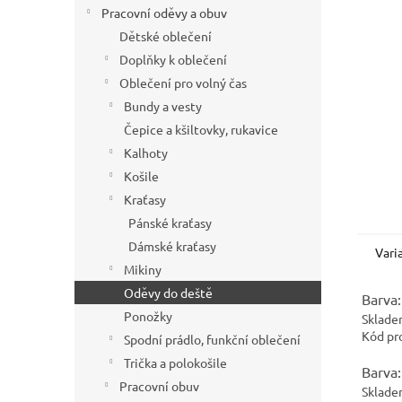
í
Pracovní oděvy a obuv
p
Dětské oblečení
a
Doplňky k oblečení
n
Oblečení pro volný čas
e
Bundy a vesty
l
Čepice a kšiltovky, rukavice
Kalhoty
Košile
Kraťasy
Pánské kraťasy
Dámské kraťasy
Vari
Mikiny
Oděvy do deště
Barva:
Ponožky
Sklade
Kód pr
Spodní prádlo, funkční oblečení
Trička a polokošile
Barva:
Pracovní obuv
Sklade