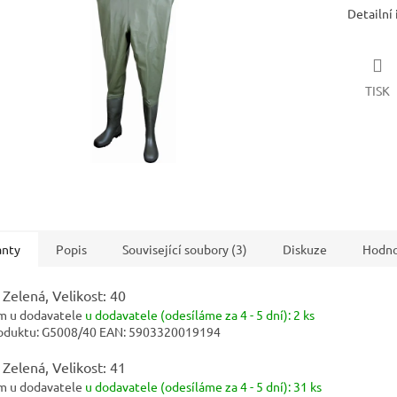
Detailní
TISK
anty
Popis
Související soubory (3)
Diskuze
Hodno
 Zelená, Velikost: 40
m u dodavatele
u dodavatele (odesíláme za 4 - 5 dní):
2 ks
oduktu:
G5008/40
EAN:
5903320019194
 Zelená, Velikost: 41
m u dodavatele
u dodavatele (odesíláme za 4 - 5 dní):
31 ks