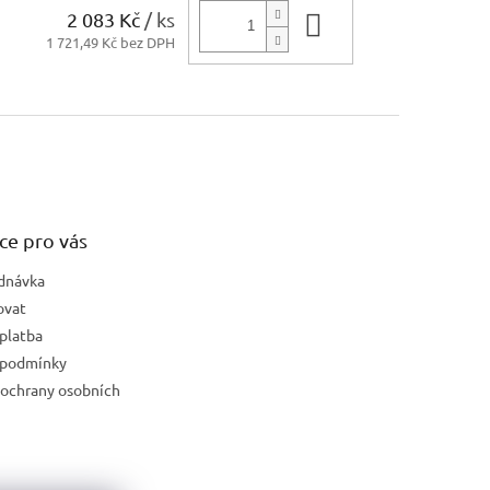
2 083 Kč
/ ks
Do košíku
1 721,49 Kč bez DPH
ce pro vás
dnávka
ovat
platba
 podmínky
ochrany osobních