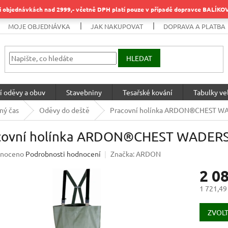
objednávkách nad 2999,- včetně DPH platí pouze v případě dopravce BALÍK
MOJE OBJEDNÁVKA
JAK NAKUPOVAT
DOPRAVA A PLATBA
HLEDAT
í oděvy a obuv
Stavebniny
Tesařské kování
Tabulky vel
ný čas
Oděvy do deště
Pracovní holínka ARDON®CHEST W
covní holínka ARDON®CHEST WADER
né
noceno
Podrobnosti hodnocení
Značka:
ARDON
ení
2 0
u
1 721,49
Měrná
cena:
ZVOLT
ek.