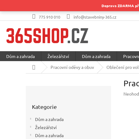
Přejít
Doprava ZDARMA při 
na
obsah
775 910 010
info@stavebniny-365.cz
Dům a zahrada
Železářství
Dům a zahrada
Pracovn
Domů
Pracovní oděvy a obuv
Oblečení pro vol
Pra
P
Průměr
Neohod
o
hodnoc
Přeskočit
s
produkt
Kategorie
kategorie
t
je
r
0,0
Dům a zahrada
a
z
Železářství
5
n
hvězdič
Dům a zahrada
n