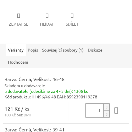
ZEPTAT SE
HLÍDAT
SDÍLET
Varianty
Popis
Související soubory (1)
Diskuze
Hodnocení
Barva: Černá, Velikost: 46-48
Skladem u dodavatele
u dodavatele (odesíláme za 4 - 5 dní):
1306 ks
Kód produktu:
H1496/46-48
EAN:
8592390119278
121 Kč
/ ks
Do 
100 Kč bez DPH
Barva: Černá, Velikost: 39-41