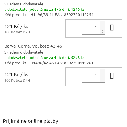
Skladem u dodavatele
u dodavatele (odesíláme za 4 - 5 dní):
1215 ks
Kód produktu:
H1496/39-41
EAN:
8592390119254
121 Kč
/ ks
Do 
100 Kč bez DPH
Barva: Černá, Velikost: 42-45
Skladem u dodavatele
u dodavatele (odesíláme za 4 - 5 dní):
3295 ks
Kód produktu:
H1496/42-45
EAN:
8592390119261
121 Kč
/ ks
Do 
100 Kč bez DPH
Z
á
p
a
Přijímáme online platby
t