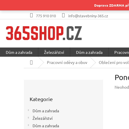
Přejít
Doprava ZDARMA při 
na
obsah
775 910 010
info@stavebniny-365.cz
Dům a zahrada
Železářství
Dům a zahrada
Pracovn
Domů
Pracovní oděvy a obuv
Oblečení pro vol
Pon
P
Průměr
Neohod
o
hodnoc
Přeskočit
s
produkt
Kategorie
kategorie
t
je
r
0,0
Dům a zahrada
a
z
Železářství
5
n
hvězdič
Dům a zahrada
n