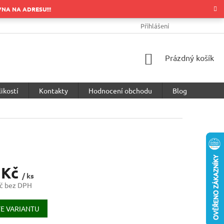
OVNA NA ADRESU!!!
OBCHODNÍ PODMÍNKY
PODMÍNKY OCHRANY OSOBNÍCH ÚDA
Přihlášení
NÁKUPNÍ
Prázdný košík
KOŠÍK
ikostí
Kontakty
Hodnocení obchodu
Blog
 Kč
/ ks
č bez DPH
E VARIANTU