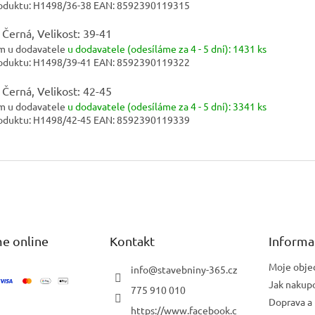
oduktu:
H1498/36-38
EAN:
8592390119315
 Černá, Velikost: 39-41
m u dodavatele
u dodavatele (odesíláme za 4 - 5 dní):
1431 ks
oduktu:
H1498/39-41
EAN:
8592390119322
 Černá, Velikost: 42-45
m u dodavatele
u dodavatele (odesíláme za 4 - 5 dní):
3341 ks
oduktu:
H1498/42-45
EAN:
8592390119339
e online
Kontakt
Informa
Moje obje
info
@
stavebniny-365.cz
Jak nakup
775 910 010
Doprava a 
https://www.facebook.c