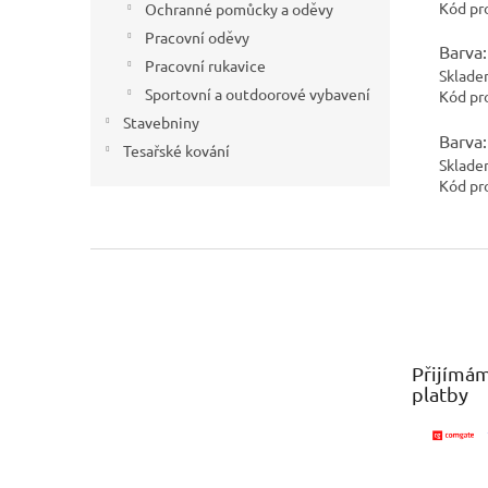
Kód pr
Ochranné pomůcky a oděvy
Pracovní oděvy
Barva:
Pracovní rukavice
Sklade
Sportovní a outdoorové vybavení
Kód pr
Stavebniny
Barva:
Tesařské kování
Sklade
Kód pr
Z
á
p
a
t
Přijímám
í
platby