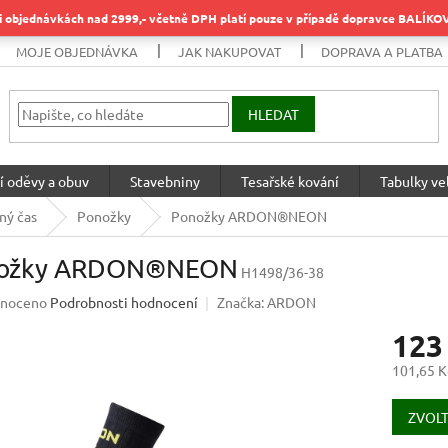
objednávkách nad 2999,- včetně DPH platí pouze v případě dopravce BALÍK
MOJE OBJEDNÁVKA
JAK NAKUPOVAT
DOPRAVA A PLATBA
HLEDAT
í oděvy a obuv
Stavebniny
Tesařské kování
Tabulky vel
ný čas
Ponožky
Ponožky ARDON®NEON
ožky ARDON®NEON
H1498/36-38
né
noceno
Podrobnosti hodnocení
Značka:
ARDON
ení
123
u
101,65 K
Měrná
cena:
ZVOLT
ek.