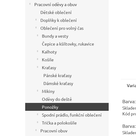
í
Pracovní oděvy a obuv
p
Dětské oblečení
a
Doplňky k oblečení
n
Oblečení pro volný čas
e
Bundy a vesty
l
Čepice a kšiltovky, rukavice
Kalhoty
Košile
Kraťasy
Pánské kraťasy
Dámské kraťasy
Vari
Mikiny
Oděvy do deště
Barva:
Ponožky
Sklade
Kód pr
Spodní prádlo, funkční oblečení
Trička a polokošile
Barva:
Pracovní obuv
Sklade