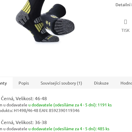
Detailní
TISK
anty
Popis
Související soubory (1)
Diskuze
Hodno
 Černá, Velikost: 46-48
m u dodavatele
u dodavatele (odesíláme za 4 - 5 dní):
1191 ks
oduktu:
H1498/46-48
EAN:
8592390119346
 Černá, Velikost: 36-38
m u dodavatele
u dodavatele (odesíláme za 4 - 5 dní):
485 ks