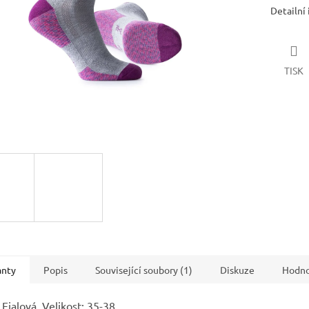
Detailní
TISK
anty
Popis
Související soubory (1)
Diskuze
Hodno
 Fialová, Velikost: 35-38