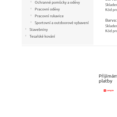
Ochranné pomůcky a oděvy
Sklade
Pracovní oděvy
Kód pr
Pracovní rukavice
Barva:
Sportovní a outdoorové vybavení
Sklade
Stavebniny
Kód pr
Tesařské kování
Z
á
p
a
t
Přijímám
í
platby