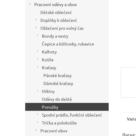
í
Pracovní oděvy a obuv
p
Dětské oblečení
a
Doplňky k oblečení
n
Oblečení pro volný čas
e
Bundy a vesty
l
Čepice a kšiltovky, rukavice
Kalhoty
Košile
Kraťasy
Pánské kraťasy
Dámské kraťasy
Mikiny
Oděvy do deště
Ponožky
Spodní prádlo, funkční oblečení
Vari
Trička a polokošile
Pracovní obuv
Barva: