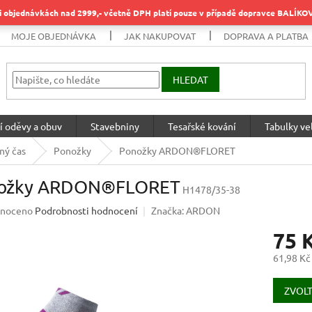
objednávkách nad 2999,- včetně DPH platí pouze v případě dopravce BALÍK
MOJE OBJEDNÁVKA
JAK NAKUPOVAT
DOPRAVA A PLATBA
HLEDAT
í oděvy a obuv
Stavebniny
Tesařské kování
Tabulky vel
ný čas
Ponožky
Ponožky ARDON®FLORET
ožky ARDON®FLORET
H1478/35-38
né
noceno
Podrobnosti hodnocení
Značka:
ARDON
ení
75 
u
61,98 Kč
Měrná
cena:
ZVOLT
ek.