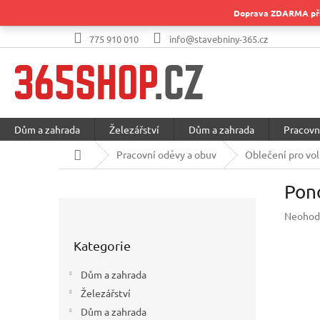
Přejít
Doprava ZDARMA při 
na
obsah
775 910 010
info@stavebniny-365.cz
Dům a zahrada
Železářství
Dům a zahrada
Pracovn
Domů
Pracovní oděvy a obuv
Oblečení pro vol
Pon
P
Průměr
Neohod
o
hodnoc
Přeskočit
s
produkt
Kategorie
kategorie
t
je
r
0,0
Dům a zahrada
a
z
Železářství
5
n
hvězdič
Dům a zahrada
n