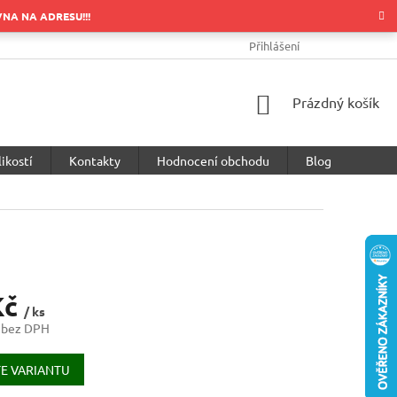
OVNA NA ADRESU!!!
OBCHODNÍ PODMÍNKY
PODMÍNKY OCHRANY OSOBNÍCH ÚDA
Přihlášení
NÁKUPNÍ
Prázdný košík
KOŠÍK
ikostí
Kontakty
Hodnocení obchodu
Blog
Kč
/ ks
 bez DPH
E VARIANTU