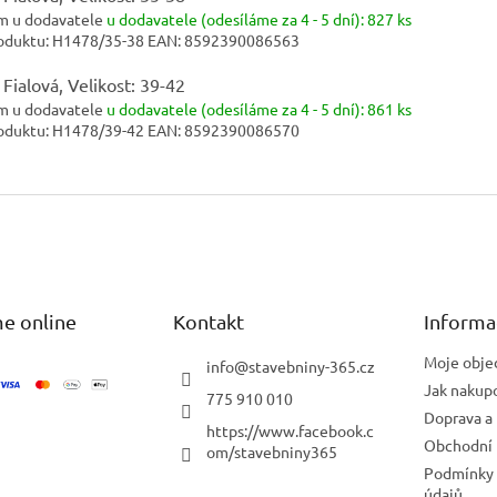
m u dodavatele
u dodavatele (odesíláme za 4 - 5 dní):
827 ks
oduktu:
H1478/35-38
EAN:
8592390086563
 Fialová, Velikost: 39-42
m u dodavatele
u dodavatele (odesíláme za 4 - 5 dní):
861 ks
oduktu:
H1478/39-42
EAN:
8592390086570
e online
Kontakt
Informa
Moje obje
info
@
stavebniny-365.cz
Jak nakup
775 910 010
Doprava a 
https://www.facebook.c
Obchodní
om/stavebniny365
Podmínky 
údajů