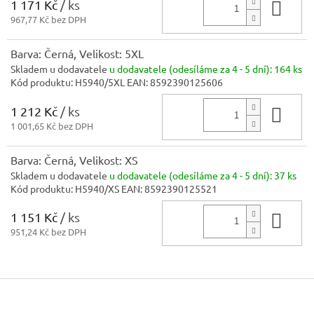
1 171 Kč
/ ks
Do 
967,77 Kč bez DPH
Barva: Černá, Velikost: 5XL
Skladem u dodavatele
u dodavatele (odesíláme za 4 - 5 dní):
164 ks
Kód produktu:
H5940/5XL
EAN:
8592390125606
1 212 Kč
/ ks
Do 
1 001,65 Kč bez DPH
Barva: Černá, Velikost: XS
Skladem u dodavatele
u dodavatele (odesíláme za 4 - 5 dní):
37 ks
Kód produktu:
H5940/XS
EAN:
8592390125521
1 151 Kč
/ ks
Do 
951,24 Kč bez DPH
Z
á