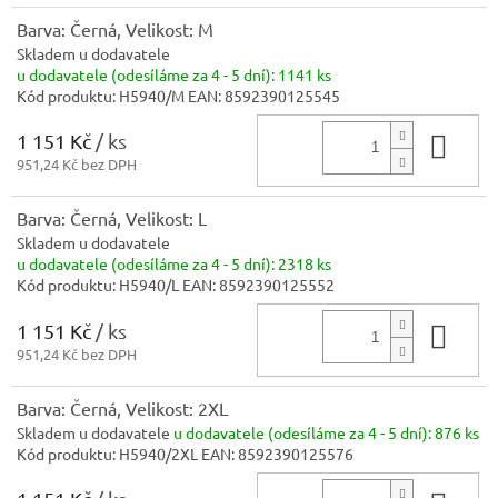
Barva: Černá, Velikost: M
Skladem u dodavatele
u dodavatele (odesíláme za 4 - 5 dní):
1141 ks
Kód produktu:
H5940/M
EAN:
8592390125545
1 151 Kč
/ ks
Do 
951,24 Kč bez DPH
Barva: Černá, Velikost: L
Skladem u dodavatele
u dodavatele (odesíláme za 4 - 5 dní):
2318 ks
Kód produktu:
H5940/L
EAN:
8592390125552
1 151 Kč
/ ks
Do 
951,24 Kč bez DPH
Barva: Černá, Velikost: 2XL
Skladem u dodavatele
u dodavatele (odesíláme za 4 - 5 dní):
876 ks
Kód produktu:
H5940/2XL
EAN:
8592390125576