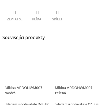
ZEPTAT SE
HLÍDAT
SDÍLET
Související produkty
Mikina ARDON®M007
Mikina ARDON®M007
modrá
zelená
Skladem u dodavatele
(
608 ks
)
Skladem u dodavatele
(
113 ks
)