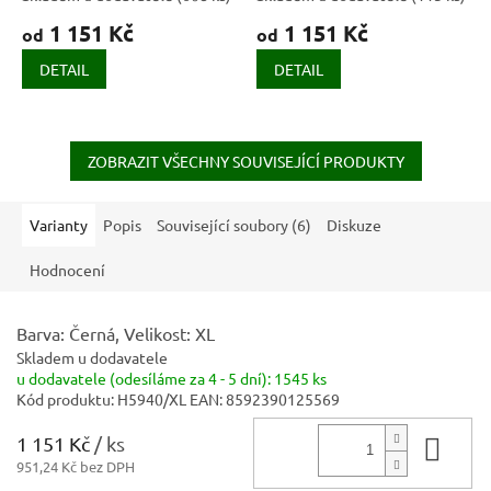
1 151 Kč
1 151 Kč
od
od
DETAIL
DETAIL
ZOBRAZIT VŠECHNY SOUVISEJÍCÍ PRODUKTY
Varianty
Popis
Související soubory (6)
Diskuze
Hodnocení
Barva: Černá, Velikost: XL
Skladem u dodavatele
u dodavatele (odesíláme za 4 - 5 dní):
1545 ks
Kód produktu:
H5940/XL
EAN:
8592390125569
1 151 Kč
/ ks
Do 
951,24 Kč bez DPH