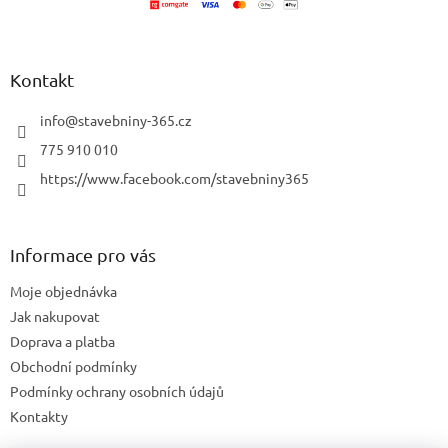
í
k
y
v
ý
Kontakt
p
i
info
@
stavebniny-365.cz
s
u
775 910 010
https://www.facebook.com/stavebniny365
Informace pro vás
Moje objednávka
Jak nakupovat
Doprava a platba
Obchodní podmínky
Podmínky ochrany osobních údajů
Kontakty