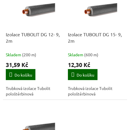
k
i
t
s
ů
p
r
o
d
Izolace TUBOLIT DG 12- 9,
Izolace TUBOLIT DG 15- 9,
u
2m
2m
k
t
Skladem
(
200 m
)
Skladem
(
600 m
)
ů
31,59 Kč
12,30 Kč
Do košíku
Do košíku
Trubková izolace Tubolit
Trubková izolace Tubolit
pološtěrbinová
pološtěrbinová