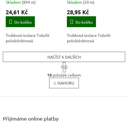
Skladem
(
894 m
)
Skladem
(
20 m
)
24,61 Kč
28,95 Kč
Do košíku
Do košíku
Trubková izolace Tubolit
Trubková izolace Tubolit
pološtěrbinová
pološtěrbinová
NAČÍST 6 DALŠÍCH
S
1
2
t
O
r
18
položek celkem
v
á
l
NAHORU
n
k
á
o
d
v
Z
a
á
c
á
n
í
p
í
p
a
Přijímáme online platby
r
t
v