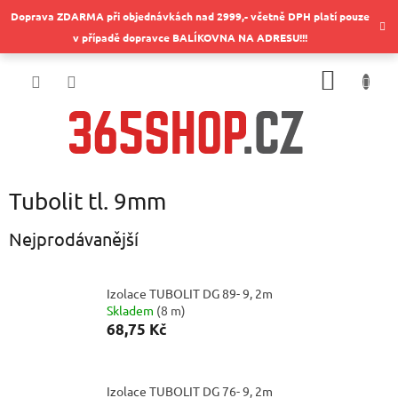
Přejít
Doprava ZDARMA při objednávkách nad 2999,- včetně DPH platí pouze
na
v případě dopravce BALÍKOVNA NA ADRESU!!!
obsah
NÁKUP
KOŠÍK
Tubolit tl. 9mm
Nejprodávanější
Izolace TUBOLIT DG 89- 9, 2m
Skladem
(
8 m
)
68,75 Kč
Izolace TUBOLIT DG 76- 9, 2m