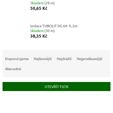
Skladem
(
28 m
)
50,65 Kč
Izolace TUBOLIT DG 64- 9, 2m
Skladem
(
30 m
)
38,35 Kč
Ř
a
Doporučujeme
Nejlevnější
Nejdražší
Nejprodávanější
z
e
Abecedně
n
í
p
OTEVŘÍT FILTR
r
o
V
d
ý
u
p