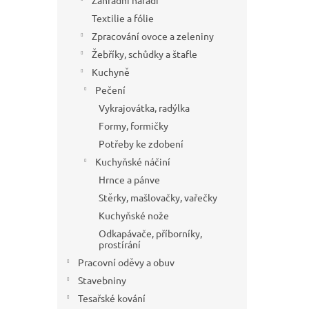
Zahradní nářadí
Textilie a fólie
Zpracování ovoce a zeleniny
Žebříky, schůdky a štafle
Kuchyně
Pečení
Vykrajovátka, radýlka
Formy, formičky
Potřeby ke zdobení
Kuchyňské náčiní
Hrnce a pánve
Stěrky, mašlovačky, vařečky
Kuchyňské nože
Odkapávače, příborníky,
prostírání
Pracovní oděvy a obuv
Stavebniny
Tesařské kování