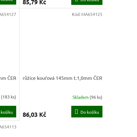
85,79 Kč
A654127
Kód:
MA654125
0mm ČER
růžice kouřová 145mm t.1,0mm ČER
m
(
183 ks
)
Skladem
(
96 ks
)
 košíku
Do košíku
86,03 Kč
A654113