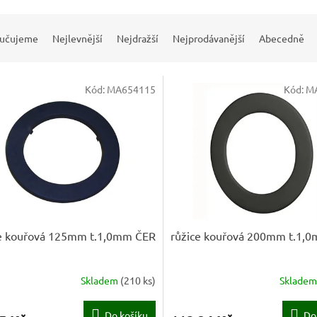
učujeme
Nejlevnější
Nejdražší
Nejprodávanější
Abecedně
Kód:
MA654115
Kód:
M
ce kouřová 125mm t.1,0mm ČER
růžice kouřová 200mm t.1,
Skladem
(
210 ks
)
Sklade
Do košíku
Do