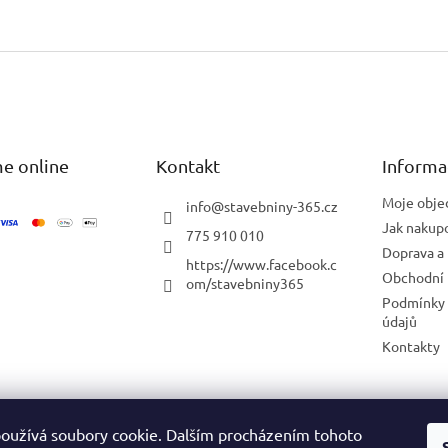
e online
Kontakt
Informa
Moje obje
info
@
stavebniny-365.cz
Jak nakup
775 910 010
Doprava a 
https://www.facebook.c
Obchodní
om/stavebniny365
Podmínky 
údajů
Kontakty
Blog
oužívá soubory cookie. Dalším procházením tohoto