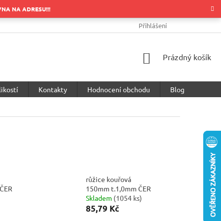
OVNA NA ADRESU!!!
OBCHODNÍ PODMÍNKY
PODMÍNKY OCHRANY OSOBNÍCH ÚDA
Přihlášení
NÁKUPNÍ
Prázdný košík
KOŠÍK
ikostí
Kontakty
Hodnocení obchodu
Blog
růžice kouřová
 ČER
150mm t.1,0mm ČER
Skladem
(
1054 ks
)
85,79 Kč