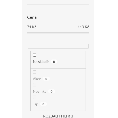
Cena
71
Kč
113
Kč
Na skladě
8
Akce
0
Novinka
0
Tip
0
ROZBALIT FILTR