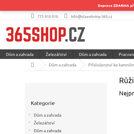
Přejít
Doprava ZDARMA při 
na
obsah
775 910 010
info@stavebniny-365.cz
Dům a zahrada
Železářství
Dům a zahrada
Pracovn
Domů
Dům a zahrada
Příslušenství ke kamnů
Růži
P
o
Nejpr
Přeskočit
s
Kategorie
kategorie
t
r
Dům a zahrada
a
Železářství
n
Dům a zahrada
n