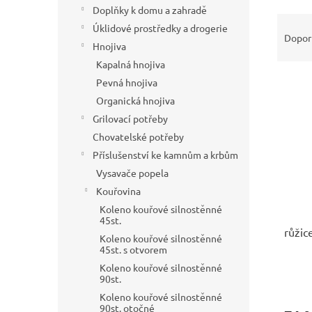
í
Doplňky k domu a zahradě
Ř
p
Úklidové prostředky a drogerie
a
Dopor
a
Hnojiva
z
n
e
Kapalná hnojiva
e
V
n
Pevná hnojiva
l
ý
í
Organická hnojiva
p
p
Grilovací potřeby
i
r
Chovatelské potřeby
s
o
Příslušenství ke kamnům a krbům
p
d
r
u
Vysavače popela
o
k
Kouřovina
d
t
Koleno kouřové silnostěnné
u
ů
45st.
růži
k
Koleno kouřové silnostěnné
t
45st. s otvorem
ů
Koleno kouřové silnostěnné
90st.
Koleno kouřové silnostěnné
90st. otočné