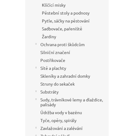
Klíčící misky
Pěstební stoly a podnosy
Pytle, sáčky na pěstování
Sadbovače, pařeniště
Žardiny
Ochrana proti škůdcům
Silniční značení
Postřikovače
Sítě a plachty
Skleníky a zahradní domky
Struny do sekaček
Substráty
Sudy, trávníkové lemy a dlaždice,
palisády
Údržba vody v bazénu
Tyče, opěry, spirály
Zavlažování a zalévání