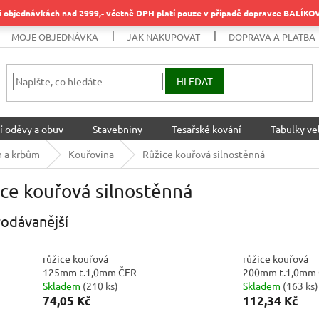
objednávkách nad 2999,- včetně DPH platí pouze v případě dopravce BALÍK
MOJE OBJEDNÁVKA
JAK NAKUPOVAT
DOPRAVA A PLATBA
HLEDAT
í oděvy a obuv
Stavebniny
Tesařské kování
Tabulky vel
m a krbům
Kouřovina
Růžice kouřová silnostěnná
ce kouřová silnostěnná
odávanější
růžice kouřová
růžice kouřová
125mm t.1,0mm ČER
200mm t.1,0mm
Skladem
(
210 ks
)
Skladem
(
163 ks
)
74,05 Kč
112,34 Kč