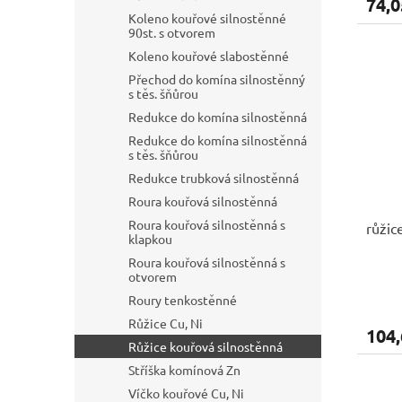
74,0
Koleno kouřové silnostěnné
90st. s otvorem
Koleno kouřové slabostěnné
Přechod do komína silnostěnný
s těs. šňůrou
Redukce do komína silnostěnná
Redukce do komína silnostěnná
s těs. šňůrou
Redukce trubková silnostěnná
Roura kouřová silnostěnná
Roura kouřová silnostěnná s
růži
klapkou
Roura kouřová silnostěnná s
otvorem
Roury tenkostěnné
Růžice Cu, Ni
104,
Růžice kouřová silnostěnná
Stříška komínová Zn
Víčko kouřové Cu, Ni