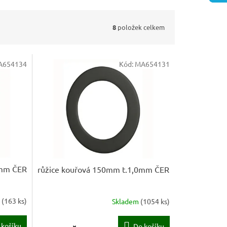
8
položek celkem
A654134
Kód:
MA654131
0mm ČER
růžice kouřová 150mm t.1,0mm ČER
m
(
163 ks
)
Skladem
(
1054 ks
)
 košíku
Do košíku