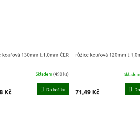
ce kouřová 130mm t.1,0mm ČER
růžice kouřová 120mm t.1,
Skladem
(
490 ks
)
Sklade
Do košíku
Do
8 Kč
71,49 Kč
O
v
l
á
d
a