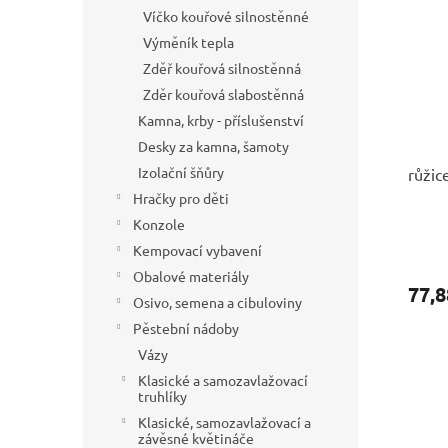
Víčko kouřové silnostěnné
Výměník tepla
Zděř kouřová silnostěnná
Zděr kouřová slabostěnná
Kamna, krby - příslušenství
Desky za kamna, šamoty
Izolační šňůry
růži
Hračky pro děti
Konzole
Kempovací vybavení
Obalové materiály
77,8
Osivo, semena a cibuloviny
Pěstební nádoby
Vázy
Klasické a samozavlažovací
truhlíky
Klasické, samozavlažovací a
závěsné květináče