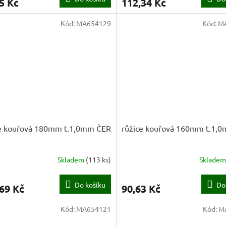
5 Kč
112,34 Kč
Kód:
MA654129
Kód:
M
ce kouřová 180mm t.1,0mm ČER
růžice kouřová 160mm t.1,
Skladem
(
113 ks
)
Sklade
Do košíku
Do
69 Kč
90,63 Kč
Kód:
MA654121
Kód:
M