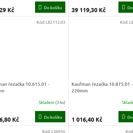
Do košíku
Do
29 Kč
39 119,30 Kč
Kód:
L82112.03
Kód:
L
an řezačka 10.615.01 -
Kaufman řezačka 10.875.01 -
mm
220mm
Skladem
(
3 ks
)
Skla
Do košíku
Do
6,80 Kč
1 016,40 Kč
Kód:
L36056
Kód