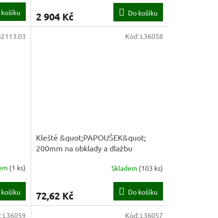
 košíku
Do košíku
2 904 Kč
82113.03
Kód:
L36058
Kleště &quot;PAPOUŠEK&quot;
200mm na obklady a dlažbu
dem
(
1 ks
)
Skladem
(
103 ks
)
 košíku
Do košíku
72,62 Kč
:
L36059
Kód:
L36057