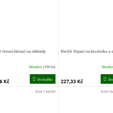
ě řezací-lámací na obklady
Kleště štípací na keramiku a 
Skladem
(
100 ks
)
Sklad
Do košíku
Do
6 Kč
227,33 Kč
Kód:
136209
Kód:
M