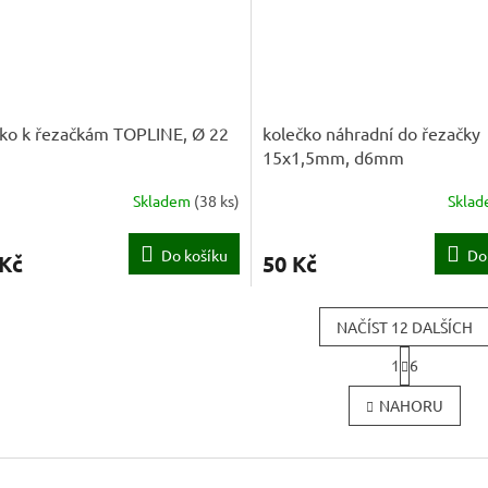
ko k řezačkám TOPLINE, Ø 22
kolečko náhradní do řezačky
15x1,5mm, d6mm
Skladem
(
38 ks
)
Skla
Do košíku
Do
 Kč
50 Kč
NAČÍST 12 DALŠÍCH
S
1
6
t
O
r
v
NAHORU
á
l
n
á
k
d
o
a
v