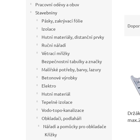
í
Pracovní oděvy a obuv
p
Stavebniny
Ř
a
Pásky, zakrývací fólie
a
n
Dopor
Izolace
z
e
Hutní materiály, distanční prvky
e
l
V
n
Ruční nářadí
ý
í
Větrací mřížky
p
p
Bezpečnostní tabulky a značky
i
r
Malířské potřeby, barvy, lazury
s
o
Betonové výrobky
p
d
r
u
Elektro
o
k
Hutní materiál
d
t
Tepelné izolace
u
ů
Vodo-topo-kanalizace
Držák
k
Obkladači, podlaháři
max.
t
Nářadí a pomůcky pro obkladače
ů
Křížky