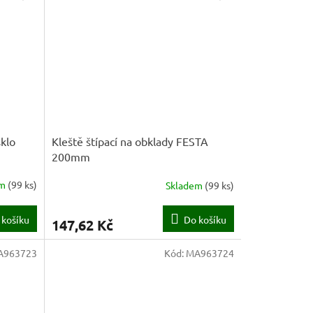
sklo
Kleště štípací na obklady FESTA
200mm
em
(
99 ks
)
Skladem
(
99 ks
)
 košíku
Do košíku
147,62 Kč
A963723
Kód:
MA963724