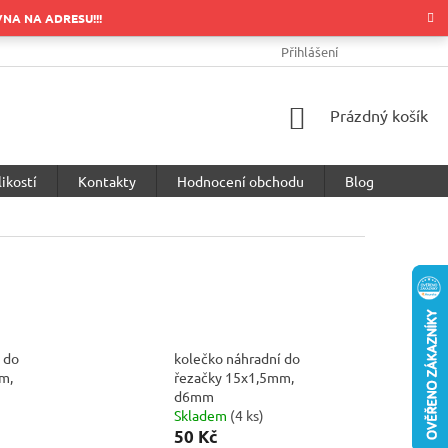
OVNA NA ADRESU!!!
OBCHODNÍ PODMÍNKY
PODMÍNKY OCHRANY OSOBNÍCH ÚDA
Přihlášení
NÁKUPNÍ
Prázdný košík
KOŠÍK
ikostí
Kontakty
Hodnocení obchodu
Blog
 do
kolečko náhradní do
m,
řezačky 15x1,5mm,
d6mm
Skladem
(
4 ks
)
50 Kč