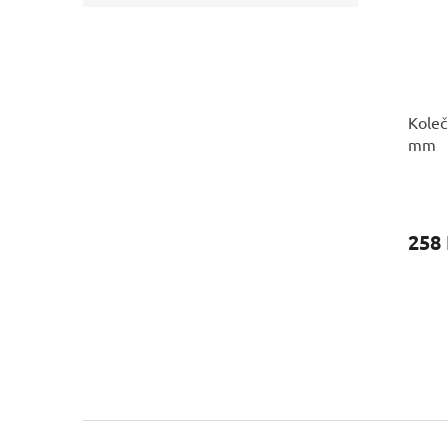
Koleč
mm
258
Z