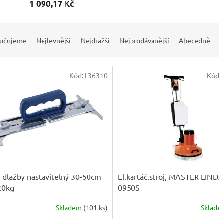
1 090,17 Kč
učujeme
Nejlevnější
Nejdražší
Nejprodávanější
Abecedně
Kód:
L36310
Kód
 dlažby nastavitelný 30-50cm
El.kartáč.stroj, MASTER LIN
20kg
0950S
Skladem
(
101 ks
)
Skla