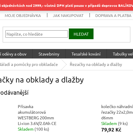
objednávkách nad 2999,- včetně DPH platí pouze v případě dopravce BALÍK
MOJE OBJEDNÁVKA
JAK NAKUPOVAT
DOPRAVA A PLATBA
HLEDAT
í oděvy a obuv
Stavebniny
Tesařské kování
Tabulky vel
ářadí a pomůcky pro obkladače
Řezačky na obklady a dlažby
čky na obklady a dlažby
odávanější
Přísavka
kolečko náhradní
akumulátorová
řezačky 22x2,0m
WESTBERG 200mm
d6mm
Li+ion 3.6V/2.0Ah CE
Skladem
(
9 ks
)
Skladem
(
100 ks
)
79,92 Kč