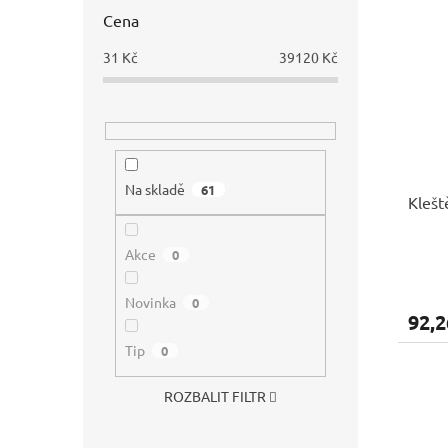
Cena
31
Kč
39120
Kč
Na skladě
61
Klešt
Akce
0
Novinka
0
92,2
Tip
0
ROZBALIT FILTR