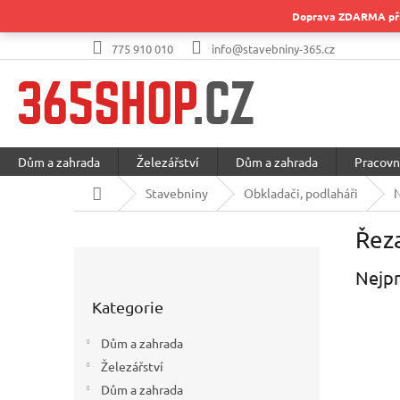
Přejít
Doprava ZDARMA při 
na
obsah
775 910 010
info@stavebniny-365.cz
Dům a zahrada
Železářství
Dům a zahrada
Pracovn
Domů
Stavebniny
Obkladači, podlaháři
N
Řeza
P
o
Nejpr
Přeskočit
s
Kategorie
kategorie
t
r
Dům a zahrada
a
Železářství
n
Dům a zahrada
n