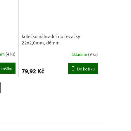
kolečko náhradní do řezačky
22x2,0mm, d6mm
dem
(
4 ks
)
Skladem
(
9 ks
)
 košíku
Do košíku
79,92 Kč