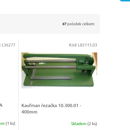
67
položek celkem
:
L36277
Kód:
L82115.03
DA
Kaufman řezačka 10.300.01 -
400mm
dem
(
1 ks
)
Skladem
(
2 ks
)