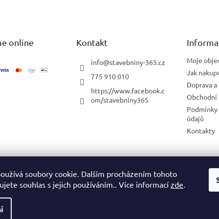
c
á
í
n
í
p
r
e online
Kontakt
v
Informa
k
y
Moje obje
info
@
stavebniny-365.cz
v
Jak nakup
775 910 010
ý
Doprava a 
p
https://www.facebook.c
Obchodní
i
om/stavebniny365
s
Podmínky 
u
údajů
Kontakty
Blog
oužívá soubory cookie. Dalším procházením tohoto
jete souhlas s jejich používáním.. Více informací
zde
.
í