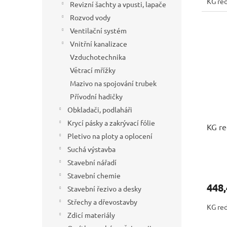
KG re
Revizní šachty a vpusti, lapače
Rozvod vody
Ventilační systém
Vnitřní kanalizace
Vzduchotechnika
Větrací mřížky
Mazivo na spojování trubek
Přívodní hadičky
Obkladači, podlaháři
Krycí pásky a zakrývací fólie
KG r
Pletivo na ploty a oplocení
Suchá výstavba
Stavební nářadí
Stavební chemie
448,
Stavební řezivo a desky
Střechy a dřevostavby
KG re
Zdicí materiály