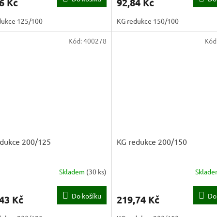
6 Kč
92,84 Kč
dukce 125/100
KG redukce 150/100
Kód:
400278
Kód
edukce 200/125
KG redukce 200/150
Skladem
(
30 ks
)
Sklad
Do košíku
Do
43 Kč
219,74 Kč