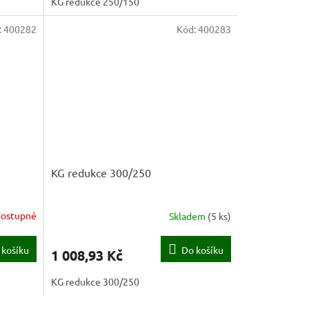
KG redukce 250/150
:
400282
Kód:
400283
KG redukce 300/250
ostupné
Skladem
(
5 ks
)
 košíku
Do košíku
1 008,93 Kč
KG redukce 300/250