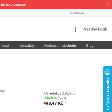
OVNA NA ADRESU!!!
OBCHODNÍ PODMÍNKY
PODMÍNKY OCHRANY OSOBNÍCH ÚDA
Přihlášení
NÁKUPNÍ
Prázdný košík
KOŠÍK
ikostí
Kontakty
Hodnocení obchodu
Blog
200
KG redukce 250/200
Skladem
(
5 ks
)
448,47 Kč