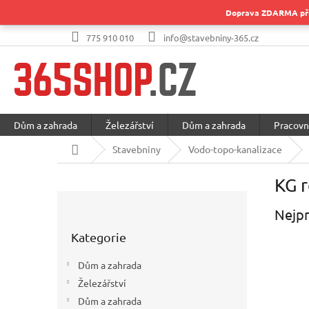
Přejít
Doprava ZDARMA při 
na
obsah
775 910 010
info@stavebniny-365.cz
Dům a zahrada
Železářství
Dům a zahrada
Pracovn
Domů
Stavebniny
Vodo-topo-kanalizace
KG 
P
o
Nejpr
Přeskočit
s
Kategorie
kategorie
t
r
Dům a zahrada
a
Železářství
n
Dům a zahrada
n