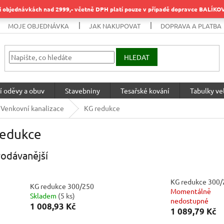
objednávkách nad 2999,- včetně DPH platí pouze v případě dopravce BALÍK
MOJE OBJEDNÁVKA
JAK NAKUPOVAT
DOPRAVA A PLATBA
HLEDAT
í oděvy a obuv
Stavebniny
Tesařské kování
Tabulky vel
Venkovní kanalizace
KG redukce
redukce
odávanější
KG redukce 300/
KG redukce 300/250
Momentálně
Skladem
(
5 ks
)
nedostupné
1 008,93 Kč
1 089,79 Kč