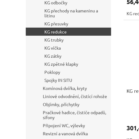
56,4
KG odbočky
KG přechody na kameninu a
KG re
litinu
KG přesuvky
KG redukce
KG trubky
KG víčka
KG zátky
KG zpětné klapky
Poklopy
Spojky IN SITU
Komínová dvířka, kryty
KG r
Liniové odvodnění, čistící rohože
Objímky, příchytky
Pračkové hadice, čističe odpadů,
sifony
Připojení WC, výlevky
301,
Revizní a vanová dvířka