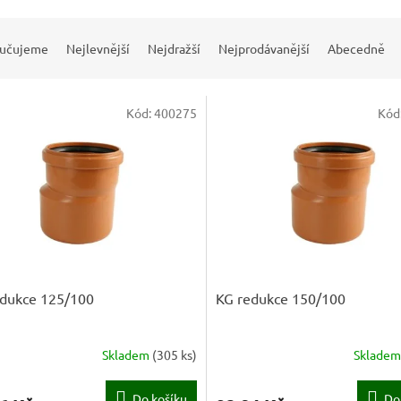
učujeme
Nejlevnější
Nejdražší
Nejprodávanější
Abecedně
Kód:
400275
Kód
edukce 125/100
KG redukce 150/100
Skladem
(
305 ks
)
Sklade
Do košíku
Do