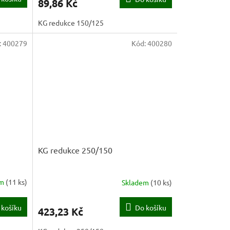
89,86 Kč
KG redukce 150/125
:
400279
Kód:
400280
KG redukce 250/150
em
(
11 ks
)
Skladem
(
10 ks
)
 košíku
Do košíku
423,23 Kč