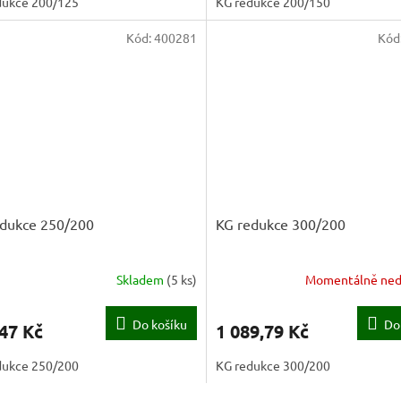
dukce 200/125
KG redukce 200/150
Kód:
400281
Kód
edukce 250/200
KG redukce 300/200
Skladem
(
5 ks
)
Momentálně ned
Do košíku
Do
47 Kč
1 089,79 Kč
dukce 250/200
KG redukce 300/200