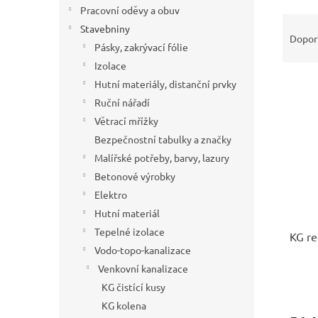
í
Pracovní oděvy a obuv
Ř
p
Stavebniny
a
Dopor
a
Pásky, zakrývací fólie
z
n
e
Izolace
e
V
n
Hutní materiály, distanční prvky
l
ý
í
Ruční nářadí
p
p
Větrací mřížky
i
r
Bezpečnostní tabulky a značky
s
o
Malířské potřeby, barvy, lazury
p
d
r
u
Betonové výrobky
o
k
Elektro
d
t
Hutní materiál
u
ů
Tepelné izolace
KG r
k
Vodo-topo-kanalizace
t
ů
Venkovní kanalizace
KG čistící kusy
KG kolena