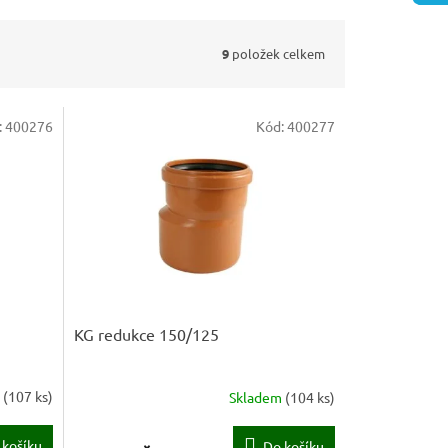
9
položek celkem
:
400276
Kód:
400277
KG redukce 150/125
m
(
107 ks
)
Skladem
(
104 ks
)
 košíku
Do košíku