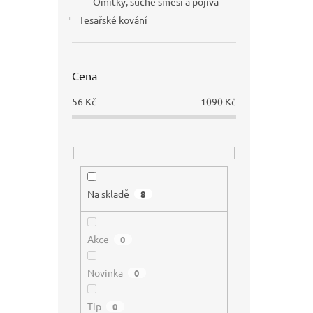
Omítky, suché směsi a pojiva
Tesařské kování
Cena
56
Kč
1090
Kč
Na skladě
8
Akce
0
Novinka
0
Tip
0