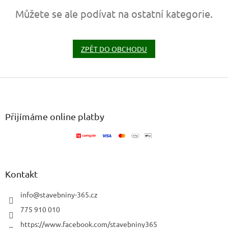
Můžete se ale podívat na ostatní kategorie.
ZPĚT DO OBCHODU
Z
á
p
a
Přijímáme online platby
t
í
Kontakt
info
@
stavebniny-365.cz
775 910 010
https://www.facebook.com/stavebniny365