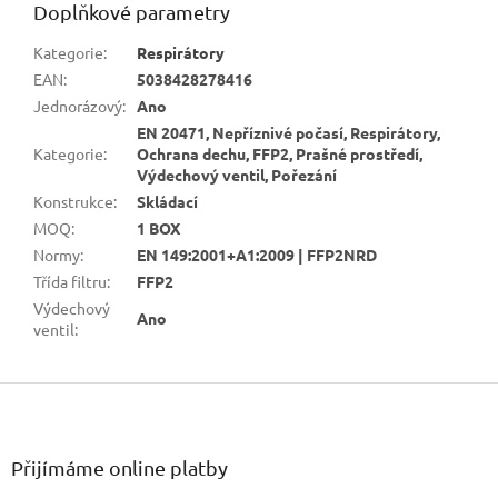
Doplňkové parametry
Kategorie
:
Respirátory
EAN
:
5038428278416
Jednorázový
:
Ano
EN 20471, Nepříznivé počasí, Respirátory,
Kategorie
:
Ochrana dechu, FFP2, Prašné prostředí,
Výdechový ventil, Pořezání
Konstrukce
:
Skládací
MOQ
:
1 BOX
Normy
:
EN 149:2001+A1:2009 | FFP2NRD
Třída filtru
:
FFP2
Výdechový
Ano
ventil
:
Z
á
p
a
Přijímáme online platby
t