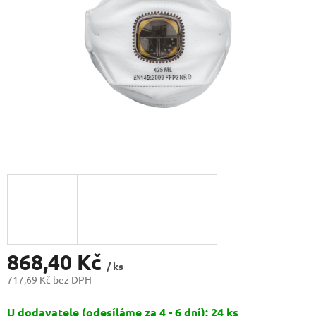
868,40 Kč
/ ks
717,69 Kč bez DPH
Měrná
U dodavatele (odesíláme za 4 - 6 dní): 24 ks
cena: