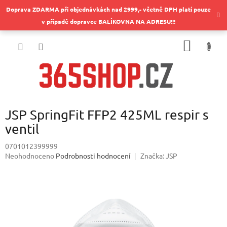
Přejít
Doprava ZDARMA při objednávkách nad 2999,- včetně DPH platí pouze
na
v případě dopravce BALÍKOVNA NA ADRESU!!!
obsah
NÁKUP
KOŠÍK
JSP SpringFit FFP2 425ML respir s
ventil
0701012399999
Průměrné
Neohodnoceno
Podrobnosti hodnocení
Značka:
JSP
hodnocení
produktu
je
0,0
z
5
hvězdiček.