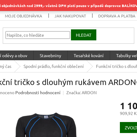
objednávkách nad 2999,- včetně DPH platí pouze v případě dopravce BALÍK
MOJE OBJEDNÁVKA
JAK NAKUPOVAT
DOPRAVA A PLATBA
HLEDAT
í oděvy a obuv
Stavebniny
Tesařské kování
Tabulky vel
ný čas
Spodní prádlo, funkční oblečení
Funkční tričko s d
kční tričko s dlouhým rukávem ARDO
né
noceno
Podrobnosti hodnocení
Značka:
ARDON
ení
1 1
u
909,92 K
Měrná
cena:
ZVOLT
ek.