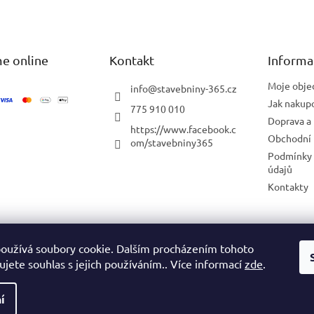
e online
Kontakt
Informa
Moje obje
info
@
stavebniny-365.cz
Jak nakup
775 910 010
Doprava a 
https://www.facebook.c
Obchodní
om/stavebniny365
Podmínky 
údajů
Kontakty
Blog
oužívá soubory cookie. Dalším procházením tohoto
jete souhlas s jejich používáním.. Více informací
zde
.
í