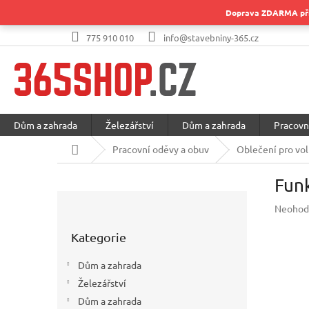
Přejít
Doprava ZDARMA při 
na
obsah
775 910 010
info@stavebniny-365.cz
Dům a zahrada
Železářství
Dům a zahrada
Pracovn
Domů
Pracovní oděvy a obuv
Oblečení pro vol
Fun
P
Průměr
Neohod
o
hodnoc
Přeskočit
s
produkt
Kategorie
kategorie
t
je
r
0,0
Dům a zahrada
a
z
Železářství
5
n
hvězdič
Dům a zahrada
n