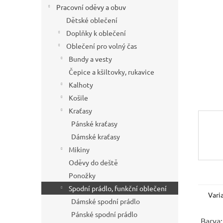
í
Pracovní oděvy a obuv
p
Dětské oblečení
a
Doplňky k oblečení
n
Oblečení pro volný čas
e
Bundy a vesty
l
Čepice a kšiltovky, rukavice
Kalhoty
Košile
Kraťasy
Pánské kraťasy
Dámské kraťasy
Mikiny
Oděvy do deště
Ponožky
Spodní prádlo, funkční oblečení
Vari
Dámské spodní prádlo
Pánské spodní prádlo
Barva: