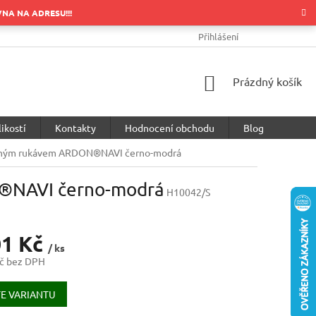
OVNA NA ADRESU!!!
OBCHODNÍ PODMÍNKY
PODMÍNKY OCHRANY OSOBNÍCH ÚDA
Přihlášení
NÁKUPNÍ
Prázdný košík
KOŠÍK
ikostí
Kontakty
Hodnocení obchodu
Blog
louhým rukávem ARDON®NAVI černo-modrá
N®NAVI černo-modrá
H10042/S
01 Kč
/ ks
č bez DPH
E VARIANTU