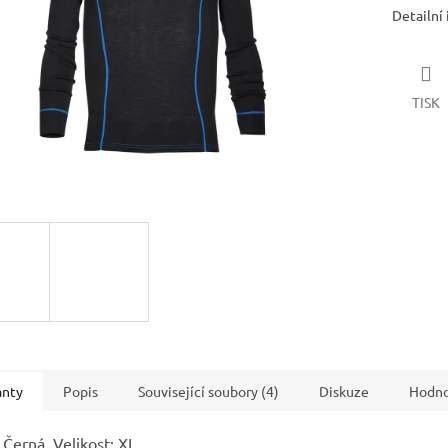
Detailní
TISK
anty
Popis
Související soubory (4)
Diskuze
Hodno
 Černá, Velikost: XL