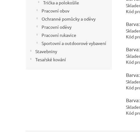
Trička a polokošile
Sklade
Pracovní obuv
Kód pr
Ochranné pomůcky a oděvy
Barva:
Pracovní oděvy
Sklade
Pracovní rukavice
Kód pr
Sportovní a outdoorové vybavení
Barva:
Stavebniny
Sklade
Tesařské kování
Kód pr
Barva:
Sklade
Kód pr
Barva:
Sklade
Kód pr
Z