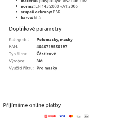
materiál:
polypropylenová buničina
norma:
EN 143:2000 +A1:2006
stupeň ochrany:
P3R
barva:
bílá
Doplňkové parametry
Kategorie
:
Polomasky, masky
EAN
:
4046719550197
Typ filtru
:
Částicové
Výrobce
:
3M
Využití filtru
:
Pro masky
Z
á
p
a
Přijímáme online platby
t
í