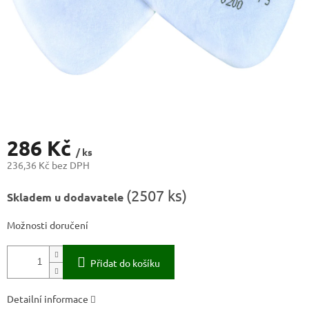
286 Kč
/ ks
236,36 Kč bez DPH
Měrná
(
2507 ks
)
Skladem u dodavatele
cena:
Možnosti doručení
Přidat do košíku
Detailní informace