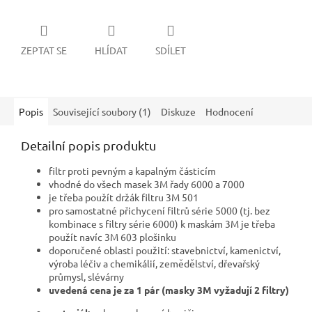
ZEPTAT SE
HLÍDAT
SDÍLET
Popis
Související soubory (1)
Diskuze
Hodnocení
Detailní popis produktu
filtr proti pevným a kapalným částicím
vhodné do všech masek 3M řady 6000 a 7000
je třeba použít držák filtru 3M 501
pro samostatné přichycení filtrů série 5000 (tj. bez
kombinace s filtry série 6000) k maskám 3M je třeba
použít navíc 3M 603 plošinku
doporučené oblasti použití: stavebnictví, kamenictví,
výroba léčiv a chemikálií, zemědělství, dřevařský
průmysl, slévárny
uvedená cena je za 1 pár (masky 3M vyžadují 2 filtry)