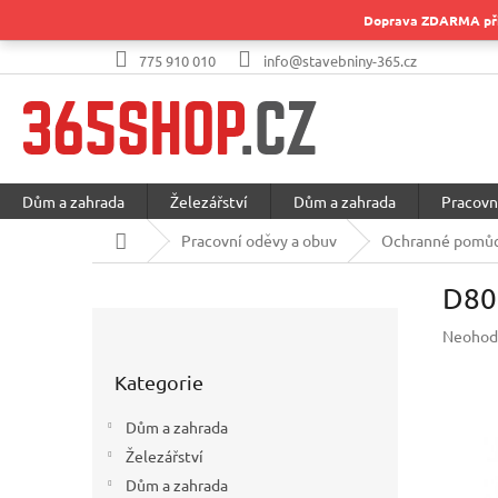
Přejít
Doprava ZDARMA při 
na
obsah
775 910 010
info@stavebniny-365.cz
Dům a zahrada
Železářství
Dům a zahrada
Pracovn
Domů
Pracovní oděvy a obuv
Ochranné pomůc
D805
P
Průměr
Neohod
o
hodnoc
Přeskočit
s
produkt
Kategorie
kategorie
t
je
r
0,0
Dům a zahrada
a
z
Železářství
5
n
hvězdič
Dům a zahrada
n