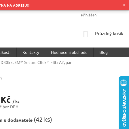
OVNA NA ADRESU!!!
OBCHODNÍ PODMÍNKY
PODMÍNKY OCHRANY OSOBNÍCH ÚDA
Přihlášení
NÁKUPNÍ
Prázdný košík
KOŠÍK
ikostí
Kontakty
Hodnocení obchodu
Blog
D8055, 3M™ Secure Click™ Filtr A2, pár
0
 Kč
/ ks
č bez DPH
(
42 ks
)
m u dodavatele