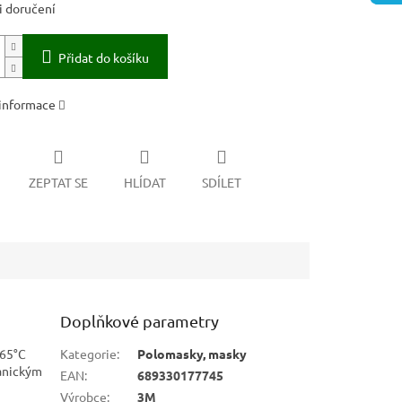
 doručení
Přidat do košíku
 informace
ZEPTAT SE
HLÍDAT
SDÍLET
Doplňkové parametry
 65°C
Kategorie
:
Polomasky, masky
ganickým
EAN
:
689330177745
Výrobce
:
3M