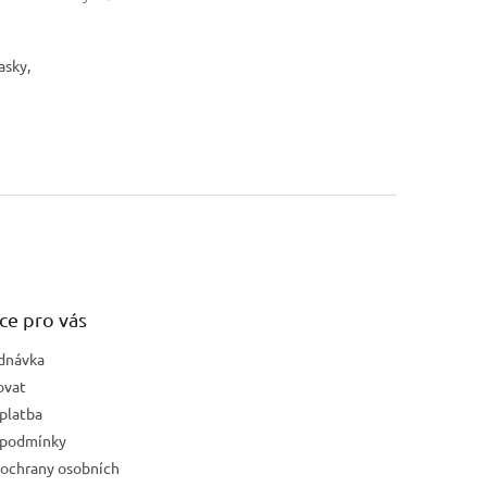
asky,
ce pro vás
dnávka
ovat
platba
 podmínky
ochrany osobních