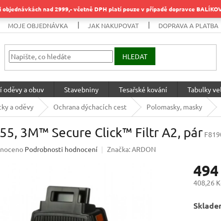
objednávkách nad 2999,- včetně DPH platí pouze v případě dopravce BALÍK
MOJE OBJEDNÁVKA
JAK NAKUPOVAT
DOPRAVA A PLATBA
HLEDAT
í oděvy a obuv
Stavebniny
Tesařské kování
Tabulky vel
ky a oděvy
Ochrana dýchacích cest
Polomasky, masky
5, 3M™ Secure Click™ Filtr A2, pár
F819
né
noceno
Podrobnosti hodnocení
Značka:
ARDON
ení
494
u
408,26 K
Měrná
Sklade
cena:
ek.