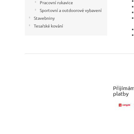
Pracovní rukavice
Sportovní a outdoorové vybavení
Stavebniny
Tesařské kování
Z
á
p
a
t
Přijímám
í
platby