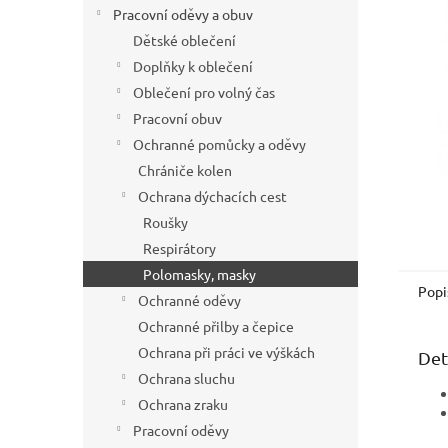
í
Pracovní oděvy a obuv
p
Dětské oblečení
a
Doplňky k oblečení
n
Oblečení pro volný čas
e
Pracovní obuv
l
Ochranné pomůcky a oděvy
Chrániče kolen
Ochrana dýchacích cest
Roušky
Respirátory
Polomasky, masky
Popi
Ochranné oděvy
Ochranné přilby a čepice
Ochrana při práci ve výškách
Det
Ochrana sluchu
Ochrana zraku
Pracovní oděvy