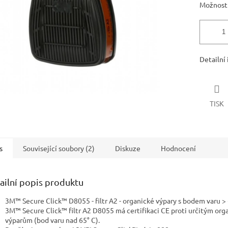
Možnosti
Detailní
TISK
s
Související soubory (2)
Diskuze
Hodnocení
ailní popis produktu
3M™ Secure Click™ D8055 - filtr A2 - organické výpary s bodem varu >
3M™ Secure Click™ filtr A2 D8055 má certifikaci CE proti určitým or
výparům (bod varu nad 65° C).